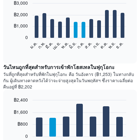
฿3,000
Bar
Chart
฿2,000
graphic.
chart
with
12
฿1,000
bars.
0
แผนภูมิ
ม.ค.
ก.พ.
มี.ค.
เม.ย.
พ.ค.
มิ.ย.
ก.ค.
ส.ค.
ก.ย.
ต.ค.
พ.ย.
ธ.ค.
ต่อ
End
of
ไป
interactive
นี้
chart
แสดง
วันไหนถูกที่สุดสำหรับการเข้าพักโฮสเทลในฟุกุโอกะ
ราคา
วันที่ถูกที่สุดสำหรับที่พักในฟุกุโอกะ คือ วันอังคาร (฿1,253) ในทางกลับ
เฉลี่ย
กัน ผู้เดินทางคาดหวังได้ว่าจะจ่ายสูงสุดในวันพฤหัสฯ ซึ่งราคาเฉลี่ยต่อ
ของ
คืนอยู่ที่ ฿2,202
ห้อง
พัก
฿2,400
ใน
Bar
แต่ละ
Chart
graphic.
฿1,600
chart
เดือน
with
แผนภูมิ
7
฿800
มี
bars.
แกน
0
X
แผนภูมิ