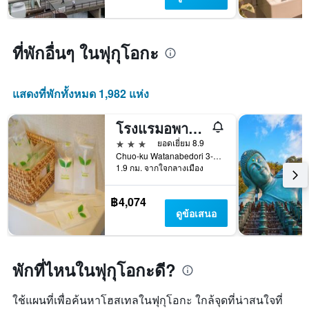
แผนภูมิ
มี
แกน
Y
ที่พักอื่นๆ ในฟุกุโอกะ
1
แกน
แแส
แสดงที่พักทั้งหมด 1,982 แห่ง
ดง
ราคา
เฉลี่ย
โรงแรมอพาร์ทเมนท์ เทนจิน ตูมูกู
ของ
3 ดาว
ยอดเยี่ยม 8.9
ห้อง
Chuo-ku Watanabedori 3-7-10, ฟุกุโอกะ, ญี่ปุ่น
พัก
1.9 กม. จากใจกลางเมือง
฿4,074
ดูข้อเสนอ
พักที่ไหนในฟุกุโอกะดี?
ใช้แผนที่เพื่อค้นหาโฮสเทลในฟุกุโอกะ ใกล้จุดที่น่าสนใจที่