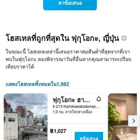
สัปดาห์
หาข้อเสนอ
ราคา
แผนภูมิ
ห้อง
มี
พัก
แกน
เมื่อ
Y
ใกล้
1
ถึง
โฮสเทลที่ถูกที่สุดใน ฟุกุโอกะ, ญี่ปุ่น
แกน
วัน
แแส
ที่
ดง
ในขณะนี้ โฮสเทลเหล่านี้เสนอราคาต่อคืนต่ำที่สุดจากที่เรา
เข้า
ราคา
พัก
พบในฟุกุโอกะ ลองพิจารณาวันที่อื่นหากคุณสามารถเปรียบ
เฉลี่ย
แผนภูมิ
เทียบราคาได้
ของ
มี
ห้อง
แกน
พัก
X
แสดงโฮสเทลทั้งหมดใน1,982
1
แกน
ฟุกุโอกะ ฮานะ โฮสเทล
แสดง
จำนวน
4-213 Kamikawabatamachi, ฟุกุโอกะ, ญี่ปุ่น
วัน
1.0 กม. จากใจกลางเมือง
ก่อน
การ
เข้า
฿1,027
พัก
ดูข้อเสนอ