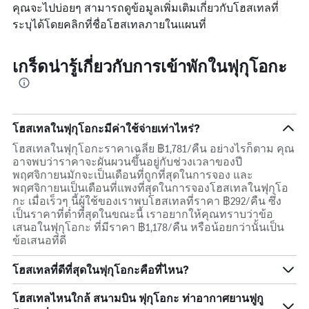
คุณจะไปบ่อยๆ สามารถดูข้อมูลเพิ่มเติมเกี่ยวกับโฮสเทลที่
ระบุได้โดยคลิกที่ชื่อโฮสเทลภายในแผนที่
เกร็ดน่ารู้เกี่ยวกับการเข้าพักในฟุกุโอกะ
โฮสเทลในฟุกุโอกะมีค่าใช้จ่ายเท่าไหร่?
โฮสเทลในฟุกุโอกะราคาเฉลี่ย ฿1,781/คืน อย่างไรก็ตาม คุณ
อาจพบว่าราคาจะผันผวนขึ้นอยู่กับช่วงเวลาของปี
พฤศจิกายนมักจะเป็นเดือนที่ถูกที่สุดในการจอง และ
พฤศจิกายนเป็นเดือนที่แพงที่สุดในการจองโฮสเทลในฟุกุโอ
กะ เมื่อเร็วๆ นี้ผู้ใช้ของเราพบโฮสเทลที่ราคา ฿292/คืน ซึ่ง
เป็นราคาที่ต่ำที่สุดในขณะนี้ เราอยากให้คุณทราบว่าข้อ
เสนอในฟุกุโอกะ ที่มีราคา ฿1,178/คืน หรือน้อยกว่านั้นเป็น
ข้อเสนอที่ดี
โฮสเทลที่ดีที่สุดในฟุกุโอกะคือที่ไหน?
โฮสเทลไหนใกล้ สนามบิน ฟุกุโอกะ ท่าอากาศยานฟูกู