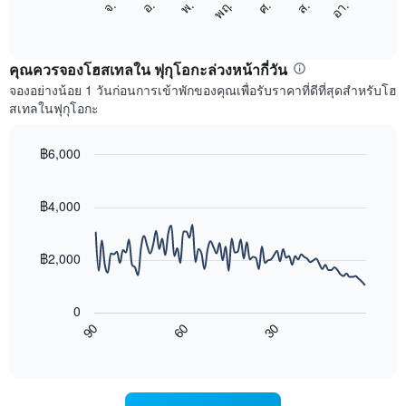
ศ.
พฤ.
พ.
อ.
จ.
อา.
ส.
1
ต่อ
End
แกน
of
ไป
interactive
แสดง
นี้
chart
เดือน
แสดง
คุณควรจองโฮสเทลใน ฟุกุโอกะล่วงหน้ากี่วัน
แผนภูมิ
ราคา
จองอย่างน้อย 1 วันก่อนการเข้าพักของคุณเพื่อรับราคาที่ดีที่สุดสำหรับโฮ
มี
เฉลี่ย
สเทลในฟุกุโอกะ
แกน
ของ
Y
ห้อง
1
พัก
฿6,000
แกน
ใน
Line
Chart
แแส
แต่ละ
graphic.
chart
ดง
with
วัน
฿4,000
ราคา
90
ของ
data
เฉลี่ย
สัปดาห์
points.
ของ
แผนภูมิ
฿2,000
ห้อง
มี
แผนภูมิ
พัก
แกน
ต่อ
X
0
ไป
1
90
60
30
นี้
End
แกน
of
แสดง
แสดง
interactive
การ
chart
วัน
เปลี่ยนแปลง
ของ
ของ