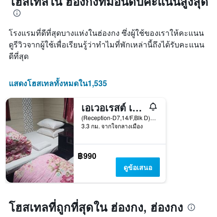
โฮสเทลใน ฮ่องกงที่มีอันดับคะแนนสูงสุด
แกน
วัน
แแส
ที่
ดง
เข้า
ราคา
โรงแรมที่ดีที่สุดบางแห่งในฮ่องกง ซึ่งผู้ใช้ของเราให้คะแนน
พัก
เฉลี่ย
แผนภูมิ
ดูรีวิวจากผู้ใช้เพื่อเรียนรู้ว่าทำไมที่พักเหล่านี้ถึงได้รับคะแนน
ของ
มี
ดีที่สุด
ห้อง
แกน
พัก
X
1
แสดงโฮสเทลทั้งหมดใน1,535
แกน
แสดง
เอเวอเรสต์ เบสแคมป์ โฮสเทล
จำนวน
วัน
(Reception-D7,14/F,Blk D)Flat D2,17/F, ฮ่องกง, ฮ่องกง
ก่อน
3.3 กม. จากใจกลางเมือง
การ
เข้า
พัก
฿990
แผนภูมิ
ดูข้อเสนอ
มี
แกน
Y
1
โฮสเทลที่ถูกที่สุดใน ฮ่องกง, ฮ่องกง
แกน
แแส