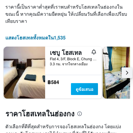
ดง
ราคานี้เป็นราคาต่ำสุดที่เราพบสำหรับโฮสเทลในฮ่องกงใน
ราคา
ขณะนี้ หากคุณมีความยืดหยุ่น ให้เปลี่ยนวันที่เลือกเพื่อเปรียบ
เฉลี่ย
เทียบราคา
ของ
ห้อง
พัก
แสดงโฮสเทลทั้งหมดใน1,535
เซบู โฮสเทล
Flat 4, 3/F, Block E, Chung King Mansion, ฮ่องกง, ฮ่องกง
3.3 กม. จากใจกลางเมือง
฿584
ดูข้อเสนอ
ราคาโฮสเทลในฮ่องกง
ตัวเลือกที่ดีที่สุดสำหรับการจองโฮสเทลในฮ่องกง โดยแบ่ง