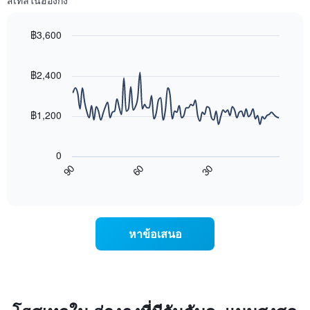
สเทลในฮ่องกง
แกน
ของ
Y
ห้อง
1
พัก
฿3,600
แกน
ใน
Line
Chart
แแส
แต่ละ
graphic.
chart
ดง
with
วัน
฿2,400
ราคา
90
ของ
data
เฉลี่ย
สัปดาห์
points.
ของ
แผนภูมิ
฿1,200
ห้อง
มี
แผนภูมิ
พัก
แกน
ต่อ
X
0
ไป
1
60
30
90
นี้
End
แกน
of
แสดง
แสดง
interactive
การ
chart
วัน
เปลี่ยนแปลง
ของ
ของ
สัปดาห์
หาข้อเสนอ
ราคา
แผนภูมิ
ห้อง
มี
พัก
แกน
เมื่อ
Y
ใกล้
1
ถึง