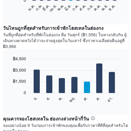
0
แผนภูมิ
ม.ค.
ก.พ.
มี.ค.
เม.ย.
พ.ค.
มิ.ย.
ก.ค.
ส.ค.
ก.ย.
ต.ค.
พ.ย.
ธ.ค.
ต่อ
End
of
ไป
interactive
นี้
chart
แสดง
วันไหนถูกที่สุดสำหรับการเข้าพักโฮสเทลในฮ่องกง
ราคา
วันที่ถูกที่สุดสำหรับที่พักในฮ่องกง คือ วันศุกร์ (฿1,556) ในทางกลับกัน ผู้
เฉลี่ย
เดินทางคาดหวังได้ว่าจะจ่ายสูงสุดในวันเสาร์ ซึ่งราคาเฉลี่ยต่อคืนอยู่ที่
ของ
฿3,966
ห้อง
พัก
฿4,500
ใน
Bar
แต่ละ
Chart
graphic.
฿3,000
chart
เดือน
with
แผนภูมิ
7
฿1,500
มี
bars.
แกน
0
X
แผนภูมิ
ศ.
พฤ.
พ.
อ.
จ.
อา.
ส.
1
ต่อ
End
แกน
of
ไป
interactive
แสดง
นี้
chart
เดือน
แสดง
คุณควรจองโฮสเทลใน ฮ่องกงล่วงหน้ากี่วัน
แผนภูมิ
ราคา
จองอย่างน้อย 9 วันก่อนการเข้าพักของคุณเพื่อรับราคาที่ดีที่สุดสำหรับโฮ
มี
เฉลี่ย