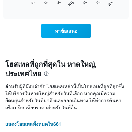
อ.
พฤ.
ส.
จ.
พ.
ศ.
อา.
1
ต่อ
End
แกน
of
ไป
interactive
แสดง
นี้
chart
เดือน
แสดง
แผนภูมิ
ราคา
หาข้อเสนอ
มี
เฉลี่ย
แกน
ของ
Y
ห้อง
1
พัก
แกน
ใน
แแส
แต่ละ
โฮสเทลที่ถูกที่สุดใน หาดใหญ่,
ดง
วัน
ราคา
ประเทศไทย
ของ
เฉลี่ย
สัปดาห์
ของ
แผนภูมิ
สำหรับผู้ที่มีงบจำกัด โฮสเทลเหล่านี้เป็นโฮสเทลที่ถูกที่สุดซึ่ง
ห้อง
มี
พัก
ให้บริการในหาดใหญ่สำหรับวันที่เลือก หากคุณมีความ
แกน
ยืดหยุ่นสำหรับวันที่มาถึงและออกเดินทาง ให้ทำการค้นหา
X
1
เพื่อเปรียบเทียบราคาสำหรับวันที่อื่น
แกน
แสดง
วัน
แสดงโฮสเทลทั้งหมดใน661
ของ