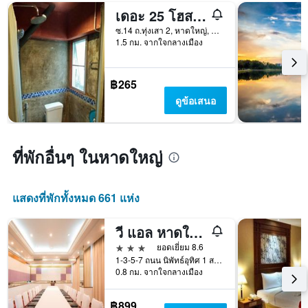
สัปดาห์
เดอะ 25 โฮสเทล
แผนภูมิ
มี
ซ.14 ถ.ทุ่งเสา 2, หาดใหญ่, ประเทศไทย
1.5 กม. จากใจกลางเมือง
แกน
Y
1
แกน
฿265
แแส
ดูข้อเสนอ
ดง
ราคา
เฉลี่ย
ของ
ที่พักอื่นๆ ในหาดใหญ่
ห้อง
พัก
แสดงที่พักทั้งหมด 661 แห่ง
วี แอล หาดใหญ่ โฮเทล
3 ดาว
ยอดเยี่ยม 8.6
1-3-5-7 ถนน นิพัทธ์อุทิศ 1 สงขลา, หาดใหญ่, ประเทศไทย
0.8 กม. จากใจกลางเมือง
฿899