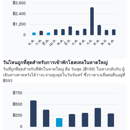
฿3,600
Bar
Chart
฿2,400
graphic.
chart
with
12
฿1,200
bars.
0
แผนภูมิ
ม.ค.
ก.พ.
มี.ค.
เม.ย.
พ.ค.
มิ.ย.
ก.ค.
ส.ค.
ก.ย.
ต.ค.
พ.ย.
ธ.ค.
ต่อ
End
of
ไป
interactive
นี้
chart
แสดง
วันไหนถูกที่สุดสำหรับการเข้าพักโฮสเทลในหาดใหญ่
ราคา
วันที่ถูกที่สุดสำหรับที่พักในหาดใหญ่ คือ วันพุธ (฿199) ในทางกลับกัน ผู้
เฉลี่ย
เดินทางคาดหวังได้ว่าจะจ่ายสูงสุดในวันจันทร์ ซึ่งราคาเฉลี่ยต่อคืนอยู่ที่
ของ
฿593
ห้อง
พัก
฿750
ใน
Bar
แต่ละ
Chart
graphic.
฿500
chart
เดือน
with
แผนภูมิ
7
฿250
มี
bars.
แกน
0
X
แผนภูมิ