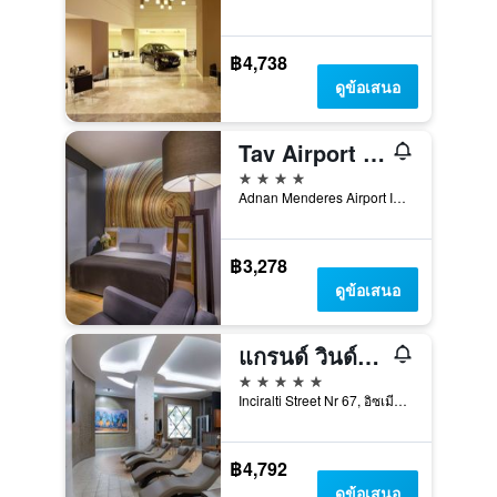
฿4,738
ดูข้อเสนอ
Tav Airport Hotel Izmir
4 ดาว
Adnan Menderes Airport Int. Terminal, อิซเมียร์, ตุรเคีย
฿3,278
ดูข้อเสนอ
แกรนด์ วินด์แฮม อิซมิร์ โอซดิเล็ก เทอร์มอล แอนด์ สปา
5 ดาว
Inciralti Street Nr 67, อิซเมียร์, ตุรเคีย
฿4,792
ดูข้อเสนอ