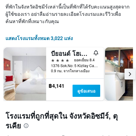
หมู่
พัก
มา
ที่พักในจังหวัดอิซมีร์เหล่านี้เป็นที่พักที่ได้รับคะแนนสูงสุดจาก
โรงแรม
แผนภูมิ
ตาม
ผู้ใช้ของเรา อย่าลืมอ่านรายละเอียดโรงแรมและรีวิวเพื่อ
มี
จำนวน
ค้นหาที่พักที่เหมาะกับคุณ
แกน
ดาว
X
แผนภูมิ
1
มี
แสดงโรงแรมทั้งหมด 3,022 แห่ง
แกน
แกน
แสดง
Y
จำนวน
บียอนด์ โฮเทล - บูตีค คลาส - สเปเชี่ยล คลาส
1
วัน
แกน
4 ดาว
ยอดเยี่ยม 8.4
ก่อน
แสดง
1376 Sok.No: 5 Kizilay Cad, อิซเมียร์, ตุรเคีย
การ
ราคา
0.9 กม. จากใจกลางเมือง
เข้า
เฉลี่ย
พัก
ของ
แผนภูมิ
฿4,141
ห้อง
มี
ดูข้อเสนอ
พัก
แกน
ใน
Y
ช่วง
1
สุด
แกน
โรงแรมที่ถูกที่สุดใน จังหวัดอิซมีร์, ตุ
สัปดาห์
แแส
นี้
รเคีย
ดง
ที่
ราคา
พบ