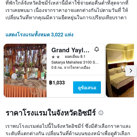
เฉลี่ย
ที่พักใกล้จังหวัดอิซมีร์เหล่านี้มีค่าใช้จ่ายต่อคืนต่ำที่สุดจากที่
ใน
ของ
เราเคยพบมา เนื่องจากราคาอาจแตกต่างกันไปตามวันที่ ให้
ช่วง
ห้อง
3
เปลี่ยนวันที่หากคุณมีความยืดหยุ่นในการเปรียบเทียบราคา
พัก
วัน
ที่
ผ่าน
แสดงโรงแรมทั้งหมด 3,022 แห่ง
มา
Grand Yayla Hotel
2 ดาว
ยอดเยี่ยม 8.1
Sakarya Mahallesi 3100 Sokak No: 1, เซสเม, ตุรเคีย
0.6 กม. จากใจกลางเมือง
฿1,033
ดูข้อเสนอ
ราคาโรงแรมในจังหวัดอิซมีร์
เราพบโรงแรมต่อไปนี้ในจังหวัดอิซมีร์ ซึ่งมีตัวเลือกราคาและ
ระดับที่แตกต่างกัน เปลี่ยนวันที่ด้านบนของหน้าเพื่อดูตัวเลือก