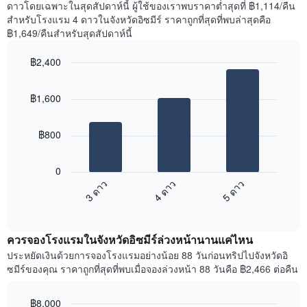
ดาวโดยเฉพาะในสุดสัปดาห์นี้ ผู้ใช้ของเราพบราคาต่ำสุดที่ ฿1,114/คืน
1
ที่
สำหรับโรงแรม 4 ดาวในจังหวัดอิซมีร์ ราคาถูกที่สุดที่พบล่าสุดคือ
แกน
พบ
แแส
฿1,649/คืนสำหรับสุดสัปดาห์นี้
ใน
ดง
ช่วง
ราคา
฿2,400
3
เฉลี่ย
วัน
Bar
Chart
ของ
graphic.
chart
ที่
ห้อง
฿1,600
with
ผ่าน
พัก
3
มา
bars.
โดย
฿800
รวบรวม
แผนภูมิ
ตาม
ต่อ
ระดับ
0
ไป
ดาว
3 ดาว
4 ดาว
5 ดาว
นี้
แผนภูมิ
End
แสดง
มี
of
ราคา
interactive
แกน
เฉลี่ย
chart
X
ควรจองโรงแรมในจังหวัดอิซมีร์ล่วงหน้านานแค่ไหน
ของ
1
ห้อง
ประหยัดเงินด้วยการจองโรงแรมอย่างน้อย 88 วันก่อนทริปไปจังหวัดอิ
แกน
พัก
ซมีร์ของคุณ ราคาถูกที่สุดที่พบเมื่อจองล่วงหน้า 88 วันคือ ฿2,466 ต่อคืน
แสดง
ใน
หมวด
สุด
หมู่
฿8,000
สัปดาห์