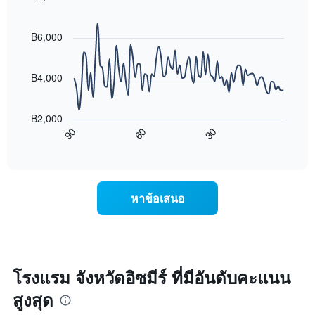
โรงแรม
นี้
Line
Chart
ตาม
graphic.
chart
ที่
จำนวน
with
฿6,000
พบ
ดาว
90
ใน
แผนภูมิ
data
ช่วง
points.
มี
฿4,000
3
แกน
วัน
แผนภูมิ
Y
ที่
ต่อ
1
ผ่าน
฿2,000
ไป
แกน
มา
60
30
90
นี้
แสดง
End
โดย
of
แสดง
ราคา
interactive
รวบรวม
การ
เฉลี่ย
chart
ตาม
เปลี่ยนแปลง
ของ
ระดับ
ของ
ห้อง
หาข้อเสนอ
ดาว
ราคา
พัก
แผนภูมิ
ห้อง
คืน
มี
พัก
นี้
แกน
เมื่อ
ซึ่ง
X
ใกล้
พบใน
1
ถึง
3
โรงแรม จังหวัดอิซมีร์ ที่มีอันดับคะแนน
แกน
วัน
วัน
แสดง
สูงสุด
ที่
ที่
หมวด
เข้า
ผ่าน