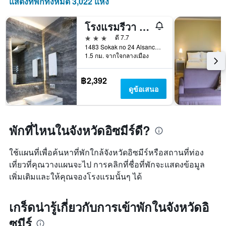
แสดงที่พักทั้งหมด 3,022 แห่ง
โรงแรมรีวา อัลซันจัก
3 ดาว
ดี 7.7
1483 Sokak no 24 Alsancak Konak, อิซเมียร์, ตุรเคีย
1.5 กม. จากใจกลางเมือง
฿2,392
ดูข้อเสนอ
พักที่ไหนในจังหวัดอิซมีร์ดี?
ใช้แผนที่เพื่อค้นหาที่พักใกล้จังหวัดอิซมีร์หรือสถานที่ท่อง
เที่ยวที่คุณวางแผนจะไป การคลิกที่ชื่อที่พักจะแสดงข้อมูล
เพิ่มเติมและให้คุณจองโรงแรมนั้นๆ ได้
เกร็ดน่ารู้เกี่ยวกับการเข้าพักในจังหวัดอิ
ซมีร์