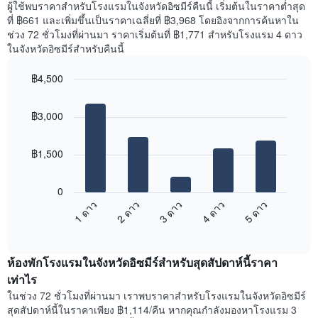
ราคา
ผู้ใช้พบราคาสำหรับโรงแรมในจังหวัดอิซมีร์คืนนี้ เริ่มต้นในราคาต่ำสุด
มี
เฉลี่ย
ที่ ฿661 และเพิ่มขึ้นเป็นราคาเฉลี่ยที่ ฿3,968 โดยอิงจากการค้นหาใน
แกน
ของ
ช่วง 72 ชั่วโมงที่ผ่านมา ราคาเริ่มต้นที่ ฿1,771 สำหรับโรงแรม 4 ดาว
Y
ห้อง
ในจังหวัดอิซมีร์สำหรับคืนนี้
1
พัก
แกน
ใน
แแส
฿4,500
แต่ละ
ดง
Bar
วัน
Chart
ราคา
graphic.
chart
ของ
฿3,000
with
เฉลี่ย
สัปดาห์
5
ของ
แผนภูมิ
bars.
ห้อง
มี
฿1,500
พัก
แกน
แผนภูมิ
X
ต่อ
1
0
ไป
แกน
1 ดาว
2 ดาว
3 ดาว
4 ดาว
5 ดาว
นี้
แสดง
End
แสดง
วัน
of
ราคา
interactive
ของ
เฉลี่ย
chart
สัปดาห์
ห้องพักโรงแรมในจังหวัดอิซมีร์สำหรับสุดสัปดาห์นี้ราคา
ของ
แผนภูมิ
ห้อง
เท่าไร
มี
พัก
ในช่วง 72 ชั่วโมงที่ผ่านมา เราพบราคาสำหรับโรงแรมในจังหวัดอิซมีร์
แกน
คืน
สุดสัปดาห์นี้ในราคาเพียง ฿1,114/คืน หากคุณกำลังมองหาโรงแรม 3
Y
นี้