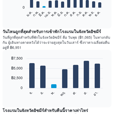
bars.
0
แผนภูมิ
ก.พ.
พ.ค.
ส.ค.
พ.ย.
มี.ค.
มิ.ย.
ก.ย.
ธ.ค.
เม.ย.
ก.ค.
ต.ค.
ม.ค.
ต่อ
End
of
ไป
interactive
นี้
chart
แสดง
วันไหนถูกที่สุดสำหรับการเข้าพักโรงแรมในจังหวัดอิซมีร์
ราคา
วันที่ถูกที่สุดสำหรับที่พักในจังหวัดอิซมีร์ คือ วันพุธ (฿1,065) ในทางกลับ
เฉลี่ย
กัน ผู้เดินทางคาดหวังได้ว่าจะจ่ายสูงสุดในวันเสาร์ ซึ่งราคาเฉลี่ยต่อคืน
ของ
อยู่ที่ ฿6,951
ห้อง
พัก
฿7,500
ใน
Bar
แต่ละ
Chart
graphic.
฿5,000
chart
เดือน
with
แผนภูมิ
7
฿2,500
มี
bars.
แกน
0
X
แผนภูมิ
ศ.
พฤ.
พ.
อ.
จ.
อา.
ส.
1
ต่อ
End
แกน
of
ไป
interactive
แสดง
นี้
chart
เดือน
แสดง
โรงแรมในจังหวัดอิซมีร์สำหรับคืนนี้ราคาเท่าไหร่
แผนภูมิ