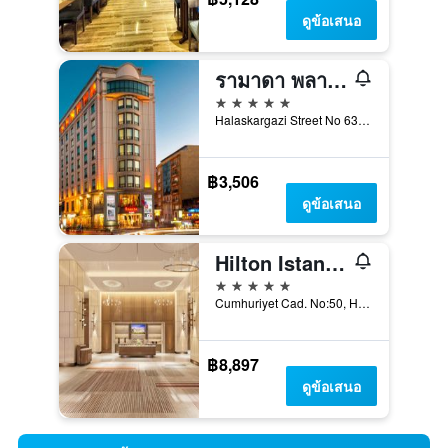
ดูข้อเสนอ
รามาดา พลาซ่า บาย วินดแฮม อิสตันบูล ซิตี้ เซ็นเตอร์ แอดัลทส์ โอนลี
5 ดาว
Halaskargazi Street No 63, อิสตันบูล, ตุรเคีย
฿3,506
ดูข้อเสนอ
Hilton Istanbul Bosphorus
5 ดาว
Cumhuriyet Cad. No:50, Harbiye, อิสตันบูล, ตุรเคีย
฿8,897
ดูข้อเสนอ