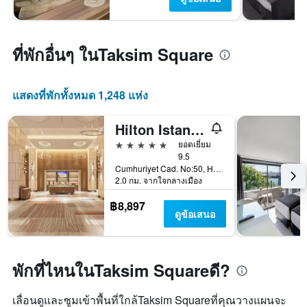
ที่พักอื่นๆ ในTaksim Square
แสดงที่พักทั้งหมด 1,248 แห่ง
Hilton Istanbul Bosphorus
5 ดาว
ยอดเยี่ยม
9.5
Cumhuriyet Cad. No:50, Harbiye, อิสตันบูล, ตุรเคีย
2.0 กม. จากใจกลางเมือง
฿8,897
ดูข้อเสนอ
พักที่ไหนในTaksim Squareดี?
เลื่อนดูและซูมเข้าพื้นที่ใกล้Taksim Squareที่คุณวางแผนจะ