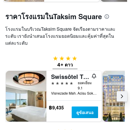
ราคาโรงแรมในTaksim Square
โรงแรมในบริเวณTaksim Square จัดเรียงตามราคาและ
ระดับ เรายังนำเสนอโรงแรมยอดนิยมและคุ้มค่าที่สุดใน
แต่ละระดับ
4 ดาว
4+ ดาว
Swissôtel The Bosphorus - Istanbul
5 ดาว
ยอดเยี่ยม
9.1
Visnezade Mah. Acisu Sok. NO. 19, อิสตันบูล, ตุรเคีย
฿9,435
ดูข้อเสนอ