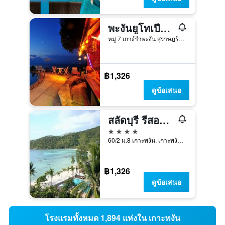
พะงันยูโทเปียรีสอร์ท
หมู่ 7 เกาะำำพะงัน สุราษฎร์ธานี, เกาะพงัน, ประเทศไทย
฿1,326
ดูข้อเสนอ
สลัดบุรี รีสอร์ต - หาดสลัด
4 ดาว
60/2 ม.8 เกาะพงัน, เกาะพงัน, ประเทศไทย
฿1,326
ดูข้อเสนอ
โรงแรมทั้งหมด 1,894 แห่งใน เกาะพงัน