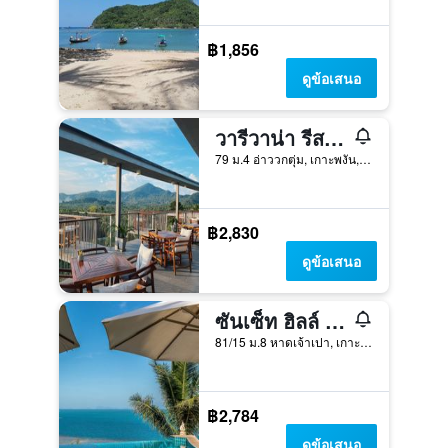
฿1,856
ดูข้อเสนอ
วารีวาน่า รีสอร์ท เกาะพะงัน เดอะเซ็นทารา คอลเลคชั่น
79 ม.4 อ่าววกตุ่ม, เกาะพงัน, ประเทศไทย
฿2,830
ดูข้อเสนอ
ซันเซ็ท ฮิลล์ บูติค รีสอร์ท
81/15 ม.8 หาดเจ้าเปา, เกาะพงัน, ประเทศไทย
฿2,784
ดูข้อเสนอ