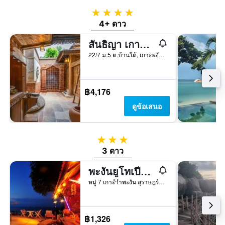
4 ดาว
4+ ดาว
สันธิญา เกาะพะงัน รีสอร์ท แอนด์ สปา
22/7 ม.5 ต.บ้านใต้, เกาะพงัน, ประเทศไทย
฿4,176
ดูข้อเสนอ
3 ดาว
3 ดาว
พะงันยูโทเปียรีสอร์ท
หมู่ 7 เกาะำำพะงัน สุราษฎร์ธานี, เกาะพงัน, ประเทศไทย
฿1,326