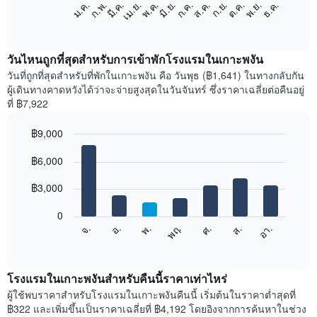
แผนภูมิ
ก.พ.
พ.ค.
ส.ค.
พ.ย.
มี.ค.
มิ.ย.
ก.ย.
ธ.ค.
เม.ย.
ก.ค.
ต.ค.
ม.ค.
ต่อ
End
of
ไป
interactive
นี้
chart
แสดง
วันไหนถูกที่สุดสำหรับการเข้าพักโรงแรมในเกาะพงัน
ราคา
วันที่ถูกที่สุดสำหรับที่พักในเกาะพงัน คือ วันพุธ (฿1,641) ในทางกลับกัน
เฉลี่ย
ผู้เดินทางคาดหวังได้ว่าจะจ่ายสูงสุดในวันจันทร์ ซึ่งราคาเฉลี่ยต่อคืนอยู่
ของ
ที่ ฿7,922
ห้อง
พัก
฿9,000
ใน
Bar
แต่ละ
Chart
graphic.
฿6,000
chart
เดือน
with
แผนภูมิ
7
฿3,000
มี
bars.
แกน
0
X
แผนภูมิ
ศ.
พฤ.
พ.
อ.
จ.
อา.
ส.
1
ต่อ
End
แกน
of
ไป
interactive
แสดง
นี้
chart
เดือน
แสดง
โรงแรมในเกาะพงันสำหรับคืนนี้ราคาเท่าไหร่
แผนภูมิ
ราคา
ผู้ใช้พบราคาสำหรับโรงแรมในเกาะพงันคืนนี้ เริ่มต้นในราคาต่ำสุดที่
มี
เฉลี่ย
฿322 และเพิ่มขึ้นเป็นราคาเฉลี่ยที่ ฿4,192 โดยอิงจากการค้นหาในช่วง
แกน
ของ