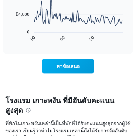
90
จำนวน
ใน
data
ดาว
ช่วง
points.
แผนภูมิ
฿4,000
3
มี
วัน
แผนภูมิ
แกน
ที่
ต่อ
Y
ผ่าน
0
ไป
1
มา
90
60
30
นี้
End
แกน
โดย
of
แสดง
แสดง
interactive
รวบรวม
การ
chart
ราคา
ตาม
เปลี่ยนแปลง
เฉลี่ย
ระดับ
ของ
ของ
หาข้อเสนอ
ดาว
ราคา
ห้อง
แผนภูมิ
ห้อง
พัก
มี
พัก
คืน
แกน
เมื่อ
นี้
X
ใกล้
ซึ่ง
1
ถึง
โรงแรม เกาะพงัน ที่มีอันดับคะแนน
พบใน
แกน
วัน
3
แสดง
สูงสุด
ที่
วัน
หมวด
เข้า
ที่
หมู่
พัก
ผ่าน
ที่พักในเกาะพงันเหล่านี้เป็นที่พักที่ได้รับคะแนนสูงสุดจากผู้ใช้
โรงแรม
แผนภูมิ
มา
ตาม
ของเรา เรียนรู้ว่าทำไมโรงแรมเหล่านี้ถึงได้รับการจัดอันดับ
มี
จำนวน