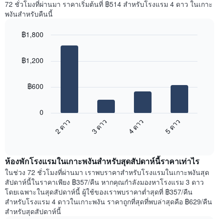
72 ชั่วโมงที่ผ่านมา ราคาเริ่มต้นที่ ฿514 สำหรับโรงแรม 4 ดาว ในเกาะ
Y
ห้อง
พงันสำหรับคืนนี้
1
พัก
แกน
ใน
แแส
฿1,800
แต่ละ
ดง
Bar
วัน
Chart
ราคา
graphic.
chart
ของ
฿1,200
with
เฉลี่ย
สัปดาห์
4
ของ
แผนภูมิ
bars.
ห้อง
มี
฿600
พัก
แกน
แผนภูมิ
X
ต่อ
1
0
ไป
แกน
2 ดาว
3 ดาว
4 ดาว
5 ดาว
นี้
แสดง
End
แสดง
วัน
of
ราคา
interactive
ของ
เฉลี่ย
chart
สัปดาห์
ห้องพักโรงแรมในเกาะพงันสำหรับสุดสัปดาห์นี้ราคาเท่าไร
ของ
แผนภูมิ
ห้อง
ในช่วง 72 ชั่วโมงที่ผ่านมา เราพบราคาสำหรับโรงแรมในเกาะพงันสุด
มี
พัก
สัปดาห์นี้ในราคาเพียง ฿357/คืน หากคุณกำลังมองหาโรงแรม 3 ดาว
แกน
คืน
โดยเฉพาะในสุดสัปดาห์นี้ ผู้ใช้ของเราพบราคาต่ำสุดที่ ฿357/คืน
Y
นี้
สำหรับโรงแรม 4 ดาวในเกาะพงัน ราคาถูกที่สุดที่พบล่าสุดคือ ฿629/คืน
1
ที่
สำหรับสุดสัปดาห์นี้
แกน
พบ