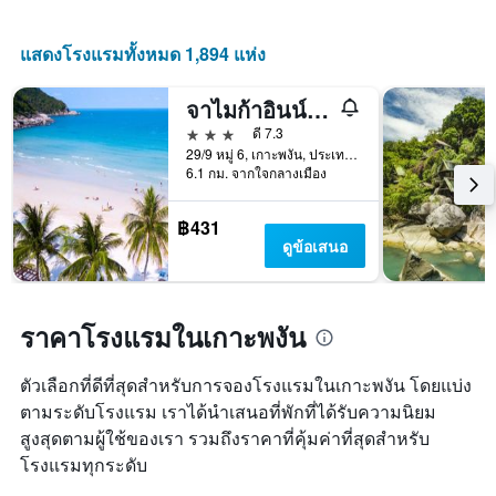
วัน
ที่
ผ่าน
แสดงโรงแรมทั้งหมด 1,894 แห่ง
มา
จาไมก้าอินน์ เกาะพะงัน
3 ดาว
ดี 7.3
29/9 หมู่ 6, เกาะพงัน, ประเทศไทย
6.1 กม. จากใจกลางเมือง
฿431
ดูข้อเสนอ
ราคาโรงแรมในเกาะพงัน
ตัวเลือกที่ดีที่สุดสำหรับการจองโรงแรมในเกาะพงัน โดยแบ่ง
ตามระดับโรงแรม เราได้นำเสนอที่พักที่ได้รับความนิยม
สูงสุดตามผู้ใช้ของเรา รวมถึงราคาที่คุ้มค่าที่สุดสำหรับ
โรงแรมทุกระดับ