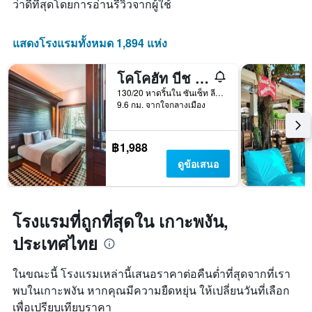
ว่าดีที่สุดโดยการอ่านรีวิวจากผู้ใช้
แกน
ดาว
X
แผนภูมิ
1
มี
แสดงโรงแรมทั้งหมด 1,894 แห่ง
แกน
แกน
แสดง
Y
จำนวน
โคโคฮัท บีช รีสอร์ท
1
วัน
แกน
130/20 หาดริ้นใน ซันเซ็ท ลีลา, เกาะพงัน, ประเทศไทย
ก่อน
แสดง
9.6 กม. จากใจกลางเมือง
การ
ราคา
เข้า
เฉลี่ย
พัก
ของ
฿1,988
แผนภูมิ
ห้อง
มี
ดูข้อเสนอ
พัก
แกน
ใน
Y
ช่วง
1
สุด
แกน
โรงแรมที่ถูกที่สุดใน เกาะพงัน,
สัปดาห์
แแส
นี้
ประเทศไทย
ดง
ที่
ราคา
พบ
เฉลี่ย
ในขณะนี้ โรงแรมเหล่านี้เสนอราคาต่อคืนต่ำที่สุดจากที่เรา
ใน
ของ
พบในเกาะพงัน หากคุณมีความยืดหยุ่น ให้เปลี่ยนวันที่เลือก
ช่วง
ห้อง
3
เพื่อเปรียบเทียบราคา
พัก