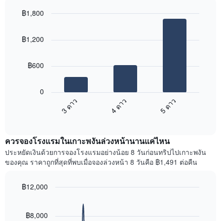
แแส
ใน
฿1,800
ดง
ช่วง
ราคา
Bar
Chart
3
เฉลี่ย
graphic.
chart
วัน
฿1,200
with
ของ
ที่
3
ห้อง
ผ่าน
bars.
พัก
มา
฿600
โดย
แผนภูมิ
รวบรวม
ต่อ
0
ตาม
ไป
3 ดาว
4 ดาว
5 ดาว
ระดับ
นี้
ดาว
End
แสดง
of
แผนภูมิ
ราคา
interactive
มี
เฉลี่ย
chart
แกน
ควรจองโรงแรมในเกาะพงันล่วงหน้านานแค่ไหน
ของ
X
ห้อง
ประหยัดเงินด้วยการจองโรงแรมอย่างน้อย 8 วันก่อนทริปไปเกาะพงัน
1
พัก
ของคุณ ราคาถูกที่สุดที่พบเมื่อจองล่วงหน้า 8 วันคือ ฿1,491 ต่อคืน
แกน
ใน
แสดง
สุด
หมวด
฿12,000
สัปดาห์
หมู่
นี้
Line
Chart
โรงแรม
graphic.
chart
ที่
ตาม
with
฿8,000
พบ