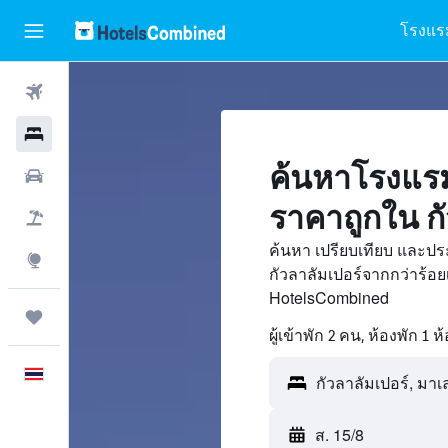
โรงแร
ตั๋วเครื่องบิน
โรงแรม
ค้นหาโรงแรม
รถเช่า
ราคาถูกใน กั
เที่ยวบิน+โรงแรม
ค้นหา เปรียบเทียบ และปร
สำรวจ
กัวลาลัมเปอร์จากกว่าร้อ
HotelsCombined
ทริป
ผู้เข้าพัก 2 คน, ห้องพัก 1 ห
ภาษาไทย
กัวลาลัมเปอร์, มาเ
ส. 15/8