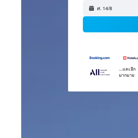
ศ. 14/8
...และอีก
มากมาย