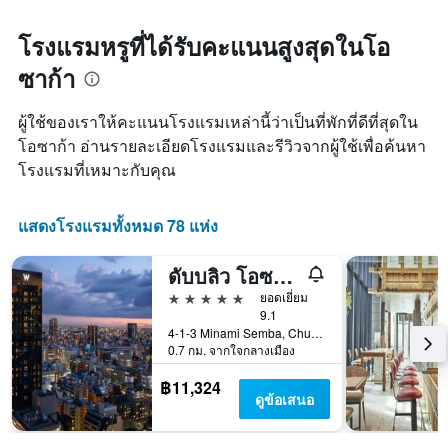
1
3
ใกล้
แกน
วัน
ถึง
โรงแรมหรูที่ได้รับคะแนนสูงสุดในโอ
แสดง
ที่
วัน
หมวด
ผ่าน
ซาก้า
ที่
หมู่
มา
เข้า
โรงแรม
พัก
ตาม
ผู้ใช้ของเราให้คะแนนโรงแรมเหล่านี้ว่าเป็นที่พักที่ดีที่สุดใน
แผนภูมิ
จำนวน
โอซาก้า อ่านรายละเอียดโรงแรมและรีวิวจากผู้ใช้เพื่อค้นหา
มี
ดาว
โรงแรมที่เหมาะกับคุณ
แกน
แผนภูมิ
X
มี
1
แกน
แสดงโรงแรมทั้งหมด 78 แห่ง
แกน
Y
แสดง
1
จำนวน
แกน
ดับบลิว โอซาก้า
วัน
แสดง
5 ดาว
ยอดเยี่ยม
ก่อน
ราคา
9.1
การ
เฉลี่ย
4-1-3 Minami Semba, Chuo-ku, โอซาก้า, ญี่ปุ่น
เข้า
ของ
0.7 กม. จากใจกลางเมือง
พัก
ห้อง
แผนภูมิ
พัก
฿11,324
มี
ดูข้อเสนอ
ใน
แกน
ช่วง
Y
สุด