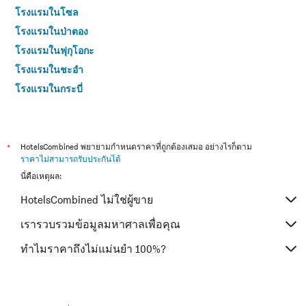
โรงแรมในโซล
โรงแรมในป่าตอง
โรงแรมในฟุกุโอกะ
โรงแรมในชะอำ
โรงแรมในกระบี่
โรงแรมในซัปโปโร
โรงแรมในเกาะสมุย
โรงแรมในเซี่ยงไฮ้
*
HotelsCombined พยายามกำหนดราคาที่ถูกต้องเสมอ อย่างไรก็ตาม
ราคาไม่สามารถรับประกันได้
โรงแรมในเกาะช้าง (ตราด)
นี่คือเหตุผล:
โรงแรมในไทเป
HotelsCombined ไม่ใช่ผู้ขาย
โรงแรมในหาดใหญ่
โรงแรมในชลบุรี
เรารวบรวมข้อมูลมหาศาลเพื่อคุณ
โรงแรมในภูเก็ต
ทำไมราคาถึงไม่แม่นยำ 100%?
โรงแรมในระยอง
โรงแรมในเกียวโต
โรงแรมในสัตหีบ