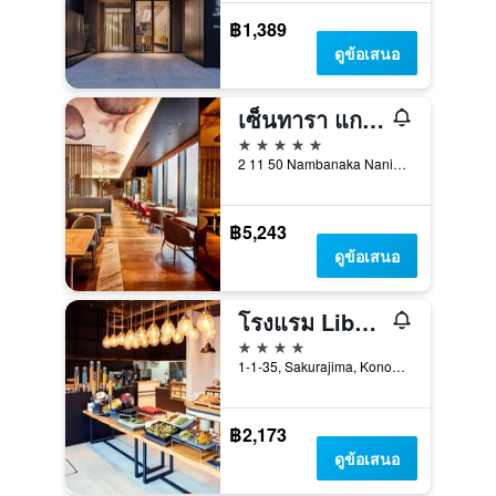
฿1,389
ดูข้อเสนอ
เซ็นทารา แกรนด์ โฮเต็ล โอซาก้า
5 ดาว
2 11 50 Nambanaka Naniwa Ku, โอซาก้า, ญี่ปุ่น
฿5,243
ดูข้อเสนอ
โรงแรม Liber Osaka
4 ดาว
1-1-35, Sakurajima, Konohana-ku, โอซาก้า, ญี่ปุ่น
฿2,173
ดูข้อเสนอ