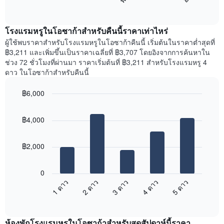
ต่อ
End
แสดง
of
ไป
เดือน
interactive
นี้
chart
แผนภูมิ
แสดง
โรงแรมหรูในโอซาก้าสำหรับคืนนี้ราคาเท่าไหร่
มี
ราคา
ผู้ใช้พบราคาสำหรับโรงแรมหรูในโอซาก้าคืนนี้ เริ่มต้นในราคาต่ำสุดที่
แกน
เฉลี่ย
฿3,211 และเพิ่มขึ้นเป็นราคาเฉลี่ยที่ ฿3,707 โดยอิงจากการค้นหาใน
Y
ของ
1
ช่วง 72 ชั่วโมงที่ผ่านมา ราคาเริ่มต้นที่ ฿3,211 สำหรับโรงแรมหรู 4
ห้อง
แกน
ดาว ในโอซาก้าสำหรับคืนนี้
พัก
แแส
ใน
ดง
฿6,000
แต่ละ
ราคา
Bar
วัน
Chart
เฉลี่ย
graphic.
chart
ของ
ของ
฿4,000
with
สัปดาห์
ห้อง
5
แผนภูมิ
bars.
พัก
มี
฿2,000
แกน
แผนภูมิ
X
ต่อ
1
0
ไป
แกน
1 ดาว
2 ดาว
3 ดาว
4 ดาว
5 ดาว
นี้
แสดง
End
แสดง
วัน
of
ราคา
interactive
ของ
เฉลี่ย
chart
สัปดาห์
ห้องพักโรงแรมหรูในโอซาก้าสำหรับสุดสัปดาห์นี้ราคา
ของ