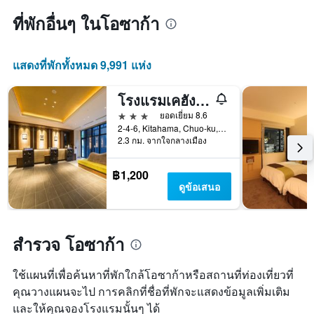
1
สัปดาห์
แกน
ที่พักอื่นๆ ในโอซาก้า
นี้
แแส
ที่
ดง
พบ
ราคา
ใน
แสดงที่พักทั้งหมด 9,991 แห่ง
เฉลี่ย
ช่วง
ของ
3
โรงแรมเคฮัง โยโดยะบาชิ
ห้อง
วัน
พัก
3 ดาว
ที่
ยอดเยี่ยม 8.6
ผ่าน
2-4-6, Kitahama, Chuo-ku, โอซาก้า, ญี่ปุ่น
2.3 กม. จากใจกลางเมือง
มา
฿1,200
ดูข้อเสนอ
สำรวจ โอซาก้า
ใช้แผนที่เพื่อค้นหาที่พักใกล้โอซาก้าหรือสถานที่ท่องเที่ยวที่
คุณวางแผนจะไป การคลิกที่ชื่อที่พักจะแสดงข้อมูลเพิ่มเติม
และให้คุณจองโรงแรมนั้นๆ ได้