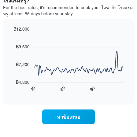
โรงแรมหรู?
แกน
พัก
For the best rates, it's recommended to book your โอซาก้า โรงแรม
แสดง
ใน
หมวด
หรู at least 86 days before your stay.
สุด
หมู่
สัปดาห์
โรงแรม
นี้
฿12,000
ตาม
ที่
Line
จำนวน
Chart
พบ
graphic.
chart
ดาว
ใน
with
฿9,600
แผนภูมิ
90
ช่วง
มี
data
3
แกน
points.
วัน
฿7,200
Y
ที่
1
แผนภูมิ
ผ่าน
แกน
ต่อ
มา
฿4,800
แสดง
ไป
โดย
90
60
30
ราคา
นี้
End
รวบรวม
of
เฉลี่ย
แสดง
ตาม
interactive
ของ
การ
chart
ระดับ
ห้อง
เปลี่ยนแปลง
ดาว
พัก
ของ
แผนภูมิ
หาข้อเสนอ
คืน
ราคา
มี
นี้
ห้อง
แกน
ซึ่ง
พัก
X
พบใน
เมื่อ