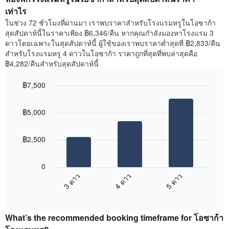
แผนภูมิ
ห้อง
เท่าไร
มี
พัก
ในช่วง 72 ชั่วโมงที่ผ่านมา เราพบราคาสำหรับโรงแรมหรูในโอซาก้า
แกน
คืน
สุดสัปดาห์นี้ในราคาเพียง ฿6,346/คืน หากคุณกำลังมองหาโรงแรม 3
Y
นี้
ดาวโดยเฉพาะในสุดสัปดาห์นี้ ผู้ใช้ของเราพบราคาต่ำสุดที่ ฿2,833/คืน
1
ที่
สำหรับโรงแรมหรู 4 ดาวในโอซาก้า ราคาถูกที่สุดที่พบล่าสุดคือ
แกน
พบ
แแส
฿4,282/คืนสำหรับสุดสัปดาห์นี้
ใน
ดง
ช่วง
ราคา
฿7,500
3
เฉลี่ย
วัน
Bar
Chart
ของ
graphic.
chart
ที่
ห้อง
฿5,000
with
ผ่าน
พัก
3
มา
bars.
โดย
฿2,500
รวบรวม
แผนภูมิ
ตาม
ต่อ
ระดับ
0
ไป
ดาว
3 ดาว
4 ดาว
5 ดาว
นี้
แผนภูมิ
End
แสดง
มี
of
ราคา
interactive
แกน
เฉลี่ย
chart
X
What’s the recommended booking timeframe for โอซาก้า
ของ
1
ห้อง