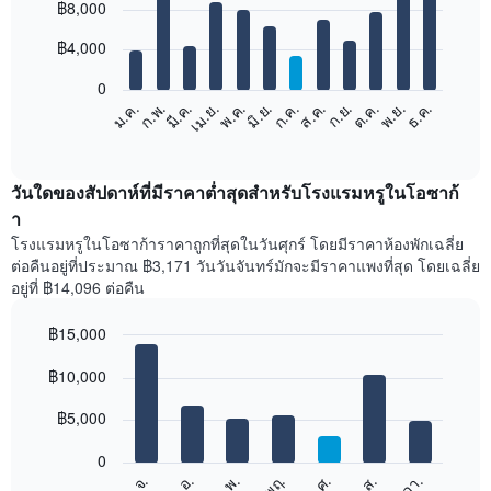
฿8,000
graphic.
chart
with
12
฿4,000
bars.
0
แผนภูมิ
ก.พ.
พ.ค.
ส.ค.
พ.ย.
มี.ค.
มิ.ย.
ก.ย.
ธ.ค.
เม.ย.
ก.ค.
ต.ค.
ม.ค.
ต่อ
End
of
ไป
interactive
นี้
chart
แสดง
วันใดของสัปดาห์ที่มีราคาต่ำสุดสำหรับโรงแรมหรูในโอซาก้
ราคา
า
เฉลี่ย
โรงแรมหรูในโอซาก้าราคาถูกที่สุดในวันศุกร์ โดยมีราคาห้องพักเฉลี่ย
ของ
ต่อคืนอยู่ที่ประมาณ ฿3,171 วันวันจันทร์มักจะมีราคาแพงที่สุด โดยเฉลี่ย
ห้อง
อยู่ที่ ฿14,096 ต่อคืน
พัก
ใน
฿15,000
แต่ละ
เดือน
Bar
Chart
graphic.
฿10,000
แผนภูมิ
chart
with
มี
7
฿5,000
แกน
bars.
X
1
0
แผนภูมิ
แกน
จ.
พฤ.
อา.
พ.
ส.
อ.
ศ.