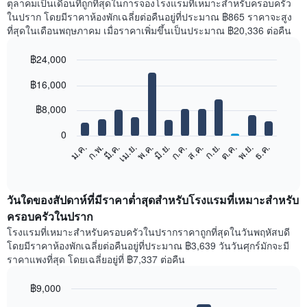
ตุลาคมเป็นเดือนที่ถูกที่สุดในการจองโรงแรมที่เหมาะสำหรับครอบครัว
ในปราก โดยมีราคาห้องพักเฉลี่ยต่อคืนอยู่ที่ประมาณ ฿865 ราคาจะสูง
ที่สุดในเดือนพฤษภาคม เมื่อราคาเพิ่มขึ้นเป็นประมาณ ฿20,336 ต่อคืน
฿24,000
Bar
Chart
฿16,000
graphic.
chart
with
12
฿8,000
bars.
0
แผนภูมิ
ก.พ.
พ.ค.
ส.ค.
พ.ย.
มี.ค.
มิ.ย.
ก.ย.
ธ.ค.
เม.ย.
ก.ค.
ต.ค.
ม.ค.
ต่อ
End
of
ไป
interactive
นี้
chart
แสดง
วันใดของสัปดาห์ที่มีราคาต่ำสุดสำหรับโรงแรมที่เหมาะสำหรับ
ราคา
ครอบครัวในปราก
เฉลี่ย
โรงแรมที่เหมาะสำหรับครอบครัวในปรากราคาถูกที่สุดในวันพฤหัสบดี
ของ
โดยมีราคาห้องพักเฉลี่ยต่อคืนอยู่ที่ประมาณ ฿3,639 วันวันศุกร์มักจะมี
ห้อง
ราคาแพงที่สุด โดยเฉลี่ยอยู่ที่ ฿7,337 ต่อคืน
พัก
ใน
฿9,000
แต่ละ
เดือน
Bar
Chart