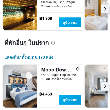
ราคา
Slezska 26, ปราก, Prague Region, สาธารณรัฐเช็ก
การ
เฉลี่ย
2.3 กม. จากใจกลางเมือง
เข้า
ของ
พัก
ห้อง
แผนภูมิ
฿1,909
พัก
มี
ดูข้อเสนอ
ใน
แกน
ช่วง
Y
สุด
1
สัปดาห์
แกน
ที่พักอื่นๆ ในปราก
นี้
แแส
ที่
ดง
พบ
ราคา
ใน
แสดงที่พักทั้งหมด 6,173 แห่ง
เฉลี่ย
ช่วง
ของ
3
Mooo Downtown
ห้อง
วัน
พัก
ที่
ปราก, Prague Region, สาธารณรัฐเช็ก
1.3 กม. จากใจกลางเมือง
ผ่าน
มา
฿4,463
ดูข้อเสนอ