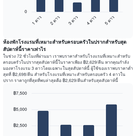
แผนภูมิ
1
ต่อ
แกน
0
ไป
แสดง
1 ดาว
2 ดาว
3 ดาว
4 ดาว
5 ดาว
นี้
วัน
End
แสดง
ของ
of
ราคา
interactive
สัปดาห์
เฉลี่ย
chart
แผนภูมิ
ห้องพักโรงแรมที่เหมาะสำหรับครอบครัวในปรากสำหรับสุด
ของ
มี
ห้อง
สัปดาห์นี้ราคาเท่าไร
แกน
พัก
Y
ในช่วง 72 ชั่วโมงที่ผ่านมา เราพบราคาสำหรับโรงแรมที่เหมาะสำหรับ
คืน
1
ครอบครัวในปรากสุดสัปดาห์นี้ในราคาเพียง ฿2,629/คืน หากคุณกำลัง
นี้
แกน
มองหาโรงแรม 3 ดาวโดยเฉพาะในสุดสัปดาห์นี้ ผู้ใช้ของเราพบราคาต่ำ
ที่
แแส
สุดที่ ฿2,698/คืน สำหรับโรงแรมที่เหมาะสำหรับครอบครัว 4 ดาวใน
พบ
ดง
ปราก ราคาถูกที่สุดที่พบล่าสุดคือ ฿2,629/คืนสำหรับสุดสัปดาห์นี้
ใน
ราคา
ช่วง
เฉลี่ย
฿7,500
3
ของ
วัน
Bar
Chart
ห้อง
graphic.
chart
ที่
พัก
฿5,000
with
ผ่าน
4
มา
bars.
โดย
฿2,500
รวบรวม
แผนภูมิ
ตาม