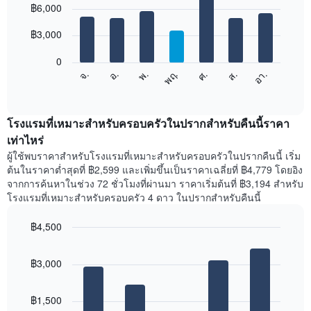
graphic.
฿6,000
แผนภูมิ
chart
with
มี
7
฿3,000
แกน
bars.
X
1
0
แผนภูมิ
แกน
ศ.
พฤ.
พ.
อ.
จ.
อา.
ส.
ต่อ
End
แสดง
of
ไป
เดือน
interactive
นี้
chart
แผนภูมิ
แสดง
โรงแรมที่เหมาะสำหรับครอบครัวในปรากสำหรับคืนนี้ราคา
มี
ราคา
เท่าไหร่
แกน
เฉลี่ย
Y
ผู้ใช้พบราคาสำหรับโรงแรมที่เหมาะสำหรับครอบครัวในปรากคืนนี้ เริ่ม
ของ
1
ต้นในราคาต่ำสุดที่ ฿2,599 และเพิ่มขึ้นเป็นราคาเฉลี่ยที่ ฿4,779 โดยอิง
ห้อง
แกน
จากการค้นหาในช่วง 72 ชั่วโมงที่ผ่านมา ราคาเริ่มต้นที่ ฿3,194 สำหรับ
พัก
แแส
โรงแรมที่เหมาะสำหรับครอบครัว 4 ดาว ในปรากสำหรับคืนนี้
ใน
ดง
แต่ละ
ราคา
฿4,500
วัน
เฉลี่ย
ของ
Bar
Chart
ของ
สัปดาห์
graphic.
chart
ห้อง
฿3,000
with
แผนภูมิ
พัก
5
มี
bars.
แกน
฿1,500
X