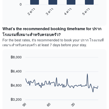
ต่อ
ระดับ
0
ไป
ดาว
2 ดาว
3 ดาว
4 ดาว
5 ดาว
นี้
แผนภูมิ
End
แสดง
มี
of
ราคา
interactive
แกน
เฉลี่ย
chart
X
What’s the recommended booking timeframe for ปราก
ของ
1
ห้อง
โรงแรมที่เหมาะสำหรับครอบครัว?
แกน
พัก
For the best rates, it's recommended to book your ปราก โรงแรมที่
แสดง
ใน
หมวด
เหมาะสำหรับครอบครัว at least 7 days before your stay.
สุด
หมู่
สัปดาห์
โรงแรม
นี้
฿8,000
ตาม
ที่
Line
จำนวน
Chart
พบ
graphic.
chart
ดาว
ใน
with
฿6,400
แผนภูมิ
90
ช่วง
มี
data
3
แกน
points.
วัน
฿4,800
Y
ที่
1
แผนภูมิ
ผ่าน
แกน
ต่อ
มา
฿3,200
แสดง
ไป
โดย
60
30
90
ราคา
นี้
End
รวบรวม
of