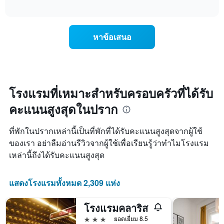
เฉลี่ย
แสดง
ตาม
interactive
ของ
การ
chart
ระดับ
ห้อง
เปลี่ยนแปลง
ดาว
พัก
ของ
แผนภูมิ
หาข้อเสนอ
คืน
ราคา
มี
นี้
ห้อง
แกน
ซึ่ง
พัก
X
พบใน
เมื่อ
1
3
ใกล้
แกน
วัน
ถึง
โรงแรมที่เหมาะสำหรับครอบครัวที่ได้รับ
แสดง
ที่
วัน
หมวด
ผ่าน
คะแนนสูงสุดในปราก
ที่
หมู่
มา
เข้า
โรงแรม
พัก
ตาม
ที่พักในปรากเหล่านี้เป็นที่พักที่ได้รับคะแนนสูงสุดจากผู้ใช้
แผนภูมิ
จำนวน
ของเรา อย่าลืมอ่านรีวิวจากผู้ใช้เพื่อเรียนรู้ว่าทำไมโรงแรม
มี
ดาว
เหล่านี้ถึงได้รับคะแนนสูงสุด
แกน
แผนภูมิ
X
มี
1
แกน
แสดงโรงแรมทั้งหมด 2,309 แห่ง
แกน
Y
แสดง
1
จำนวน
แกน
โรงแรมคลาริส
วัน
แสดง
3 ดาว
ยอดเยี่ยม 8.5
ก่อน