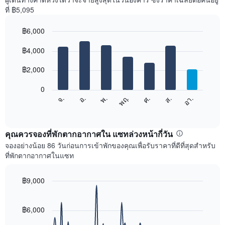
ที่ ฿5,095
฿6,000
Bar
Chart
graphic.
฿4,000
chart
with
7
฿2,000
bars.
0
แผนภูมิ
ศ.
พฤ.
พ.
อ.
จ.
อา.
ส.
ต่อ
End
of
ไป
interactive
นี้
chart
แสดง
คุณควรจองที่พักตากอากาศใน แซทล่วงหน้ากี่วัน
ราคา
จองอย่างน้อย 86 วันก่อนการเข้าพักของคุณเพื่อรับราคาที่ดีที่สุดสำหรับ
เฉลี่ย
ที่พักตากอากาศในแซท
ของ
ห้อง
พัก
฿9,000
ใน
Line
Chart
แต่ละ
graphic.
chart
with
วัน
฿6,000
90
ของ
data