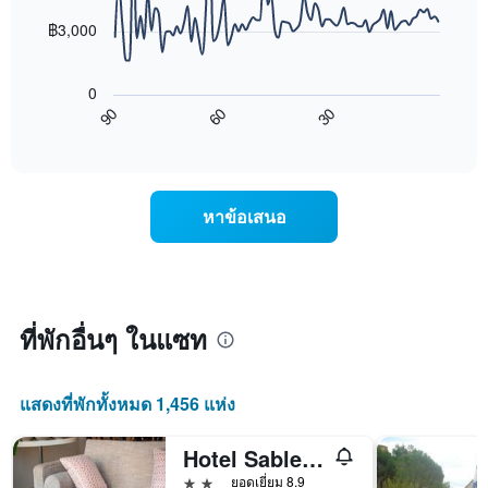
สัปดาห์
points.
แผนภูมิ
฿3,000
มี
แผนภูมิ
แกน
ต่อ
X
0
ไป
1
90
60
30
นี้
End
แกน
of
แสดง
แสดง
interactive
การ
chart
วัน
เปลี่ยนแปลง
ของ
ของ
สัปดาห์
หาข้อเสนอ
ราคา
แผนภูมิ
ห้อง
มี
พัก
แกน
เมื่อ
Y
ใกล้
1
ถึง
ที่พักอื่นๆ ในแซท
แกน
วัน
แแส
ที่
ดง
เข้า
ราคา
แสดงที่พักทั้งหมด 1,456 แห่ง
พัก
เฉลี่ย
แผนภูมิ
ของ
มี
Hotel Sables D'or
ห้อง
แกน
2 ดาว
พัก
ยอดเยี่ยม 8.9