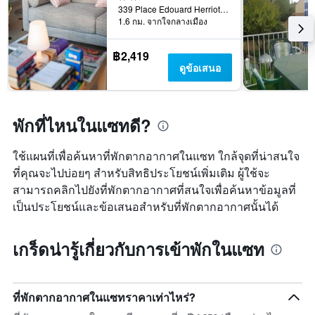
X
339 Place Edouard Herriot, แซท, เอโร, ฝรั่งเศส
1
1.6 กม. จากใจกลางเมือง
แกน
แสดง
฿2,419
จำนวน
ดูข้อเสนอ
วัน
ก่อน
การ
เข้า
พักที่ไหนในแซทดี?
พัก
แผนภูมิ
มี
ใช้แผนที่เพื่อค้นหาที่พักตากอากาศในแซท ใกล้จุดที่น่าสนใจ
แกน
ที่คุณจะไปบ่อยๆ สำหรับสิทธิประโยชน์เพิ่มเติม ผู้ใช้จะ
Y
สามารถคลิกไปยังที่พักตากอากาศที่สนใจเพื่อค้นหาข้อมูลที่
1
แกน
เป็นประโยชน์และข้อเสนอสำหรับที่พักตากอากาศนั้นได้
แแส
ดง
ราคา
เกร็ดน่ารู้เกี่ยวกับการเข้าพักในแซท
เฉลี่ย
ของ
ห้อง
พัก
ที่พักตากอากาศในแซทราคาเท่าไหร่?