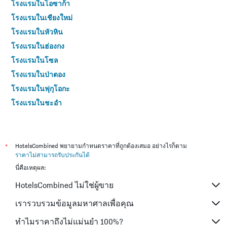
โรงแรมในโอซาก้า
โรงแรมในเชียงใหม่
โรงแรมในหัวหิน
โรงแรมในฮ่องกง
โรงแรมในโซล
โรงแรมในป่าตอง
โรงแรมในฟุกุโอกะ
โรงแรมในชะอำ
โรงแรมในกระบี่
โรงแรมในซัปโปโร
โรงแรมในเกาะสมุย
*
HotelsCombined พยายามกำหนดราคาที่ถูกต้องเสมอ อย่างไรก็ตาม
ราคาไม่สามารถรับประกันได้
โรงแรมในเซี่ยงไฮ้
นี่คือเหตุผล:
โรงแรมในเกาะช้าง (ตราด)
HotelsCombined ไม่ใช่ผู้ขาย
โรงแรมในหาดใหญ่
โรงแรมในชลบุรี
เรารวบรวมข้อมูลมหาศาลเพื่อคุณ
โรงแรมในภูเก็ต
ทำไมราคาถึงไม่แม่นยำ 100%?