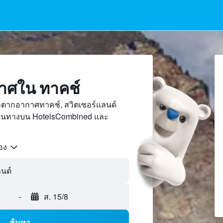
กาศใน ทาคช์
ักตากอากาศทาคช์, สวิตเซอร์แลนด์
เดินทางบน HotelsCombined และ
้อง
-
ส. 15/8
ค้นหา