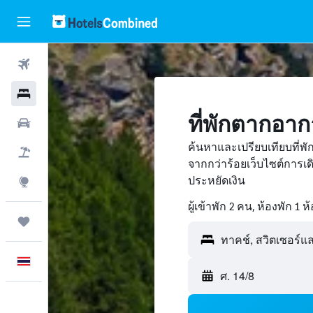
ตั๋วเครื่องบิน
โรงแรม
ที่พักตากอา
รถเช่า
ค้นหาและเปรียบเทียบที่พ
เที่ยวบิน+โรงแรม
จากกว่าร้อยเว็บไซต์การ
ประหยัดเงิน
สำรวจ
ผู้เข้าพัก 2 คน, ห้องพัก 1 ห
ทริป
ภาษาไทย
ศ. 14/8