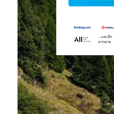
...และอีก
มากมาย