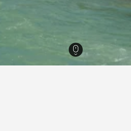
10,538
ทาคช์
63
ทาคช์
50
์