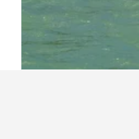
หน้าหลัก
สวิตเซอร์แลนด์
38,012
รัฐวาเล
ที่พักอื่นๆ ในทาคช
แสดงที่พักทั้งหมด 63 แห่ง