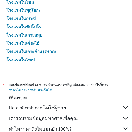
โรงแรมในโซล
โรงแรมในฟุกุโอกะ
โรงแรมในกระบี่
โรงแรมในซัปโปโร
โรงแรมในเกาะสมุย
โรงแรมในเซี่ยงไฮ้
โรงแรมในเกาะช้าง (ตราด)
โรงแรมในไทเป
โรงแรมในหาดใหญ่
โรงแรมในชลบุรี
โรงแรมในภูเก็ต
*
HotelsCombined พยายามกำหนดราคาที่ถูกต้องเสมอ อย่างไรก็ตาม
ราคาไม่สามารถรับประกันได้
โรงแรมในระยอง
นี่คือเหตุผล:
โรงแรมในเกียวโต
HotelsCombined ไม่ใช่ผู้ขาย
โรงแรมในสัตหีบ
โรงแรมในศรีราชา
เรารวบรวมข้อมูลมหาศาลเพื่อคุณ
โรงแรมในขอนแก่น
ทำไมราคาถึงไม่แม่นยำ 100%?