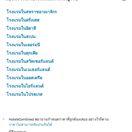
โรงแรมในสหราชอาณาจักร
โรงแรมในฝรั่งเศส
โรงแรมในอิตาลี
โรงแรมในสเปน
โรงแรมในเยอรมนี
โรงแรมในตุรเคีย
โรงแรมในสวิตเซอร์แลนด์
โรงแรมในเนเธอร์แลนด์
โรงแรมในออสเตรีย
โรงแรมในไอร์แลนด์
โรงแรมในโปรตุเกส
โรงแรมในฟินแลนด์
โรงแรมในไอซ์แลนด์
โรงแรมในนอร์เวย์
*
HotelsCombined พยายามกำหนดราคาที่ถูกต้องเสมอ อย่างไรก็ตาม
ราคาไม่สามารถรับประกันได้
โรงแรมในโปแลนด์
นี่คือเหตุผล: