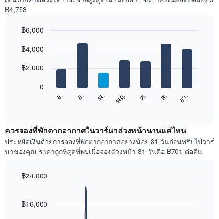
฿4,758
฿6,000
Bar
Chart
graphic.
฿4,000
chart
with
7
฿2,000
bars.
0
แผนภูมิ
ศ.
พฤ.
พ.
อ.
จ.
อา.
ส.
ต่อ
End
of
ไป
interactive
นี้
chart
แสดง
ควรจองที่พักตากอากาศในวาร์นาล่วงหน้านานแค่ไหน
ราคา
ประหยัดเงินด้วยการจองที่พักตากอากาศอย่างน้อย 81 วันก่อนทริปไปวาร์
เฉลี่ย
นาของคุณ ราคาถูกที่สุดที่พบเมื่อจองล่วงหน้า 81 วันคือ ฿701 ต่อคืน
ของ
ห้อง
พัก
฿24,000
ใน
Line
Chart
แต่ละ
graphic.
chart
with
วัน
฿16,000
90
ของ
data