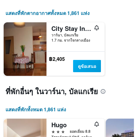
X
1
แสดงที่พักตากอากาศทั้งหมด 1,861 แห่ง
แกน
แสดง
จำนวน
City Stay In Varna
วัน
วาร์นา, บัลแกเรีย
ก่อน
1.7 กม. จากใจกลางเมือง
การ
เข้า
พัก
฿2,405
แผนภูมิ
มี
ดูข้อเสนอ
แกน
Y
1
แกน
ที่พักอื่นๆ ในวาร์นา, บัลแกเรีย
แแส
ดง
ราคา
แสดงที่พักทั้งหมด 1,861 แห่ง
เฉลี่ย
ของ
Hugo
ห้อง
พัก
3 ดาว
ยอดเยี่ยม 8.8
Tzar Samuil Str.5, วาร์นา, บัลแกเรีย