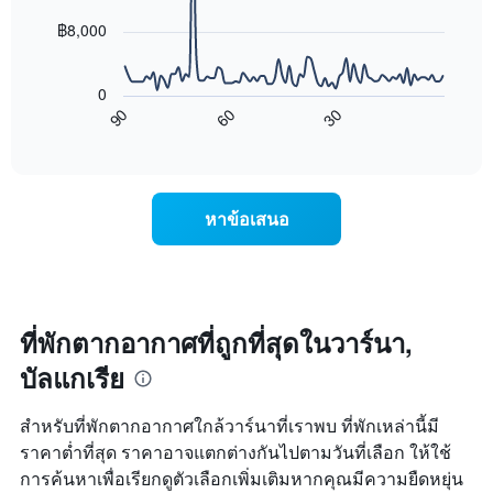
สัปดาห์
points.
แผนภูมิ
฿8,000
มี
แผนภูมิ
แกน
ต่อ
X
0
ไป
1
90
60
30
นี้
End
แกน
of
แสดง
แสดง
interactive
การ
chart
วัน
เปลี่ยนแปลง
ของ
ของ
สัปดาห์
หาข้อเสนอ
ราคา
แผนภูมิ
ห้อง
มี
พัก
แกน
เมื่อ
Y
ใกล้
1
ถึง
ที่พักตากอากาศที่ถูกที่สุดในวาร์นา,
แกน
วัน
แแส
บัลแกเรีย
ที่
ดง
เข้า
ราคา
พัก
สำหรับที่พักตากอากาศใกล้วาร์นาที่เราพบ ที่พักเหล่านี้มี
เฉลี่ย
แผนภูมิ
ของ
ราคาต่ำที่สุด ราคาอาจแตกต่างกันไปตามวันที่เลือก ให้ใช้
มี
ห้อง
การค้นหาเพื่อเรียกดูตัวเลือกเพิ่มเติมหากคุณมีความยืดหยุ่น
แกน
พัก