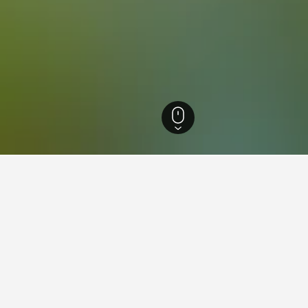
Vrachos
49
Vrachos
29
chos