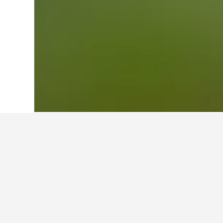
หน้าหลัก
กรีซ
143,991
อิไพรัส
3,261
ที่พักอื่นๆ ในVra
แสดงที่พักทั้งหมด 49 แห่ง