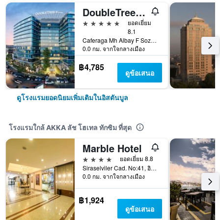
DoubleTree by Hilton Istanbul - Moda
5 ดาว
ยอดเยี่ยม
8.1
Caferaga Mh Albay F Sozdener Cd 31, อิสตันบูล, ตุรเคีย
0.0 กม. จากใจกลางเมือง
฿4,785
ดูข้อเสนอ
ดูโรงแรมยอดนิยมเพิ่มเติมในอิสตันบูล
โรงแรมใกล้ AKKA ลัช โฮเทล ทักซิม ที่สุด
Marble Hotel
4 ดาว
ยอดเยี่ยม 8.8
Siraselviler Cad. No:41, อิสตันบูล, ตุรเคีย
0.0 กม. จากใจกลางเมือง
฿1,924
ดูข้อเสนอ