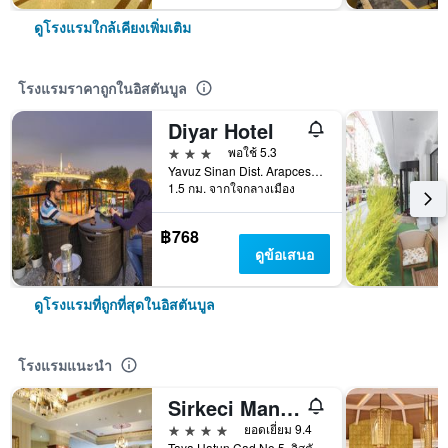
ดูโรงแรมใกล้เคียงเพิ่มเติม
โรงแรมราคาถูกในอิสตันบูล
Diyar Hotel
3 ดาว
พอใช้ 5.3
Yavuz Sinan Dist. Arapcesme St., 11, อิสตันบูล, ตุรเคีย
1.5 กม. จากใจกลางเมือง
฿768
ดูข้อเสนอ
ดูโรงแรมที่ถูกที่สุดในอิสตันบูล
โรงแรมแนะนำ
Sirkeci Mansion
4 ดาว
ยอดเยี่ยม 9.4
Taya Hatun Cad No 5, อิสตันบูล, ตุรเคีย