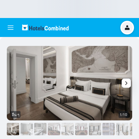
อื่น ๆ
1/10
อ