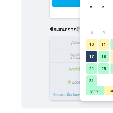
ค้น
จ.
อ.
฿486
ข้อเสนอจาก
/
ราคาที่ถูกที่
3
4
ผู้ให้บริการ
ทั้ง
10
11
17
18
24
25
31
ถูกกว่า
เฉ
ข้อเสนอเพิ่มเติมจาก โรงแรมบีทู แอร์พอร