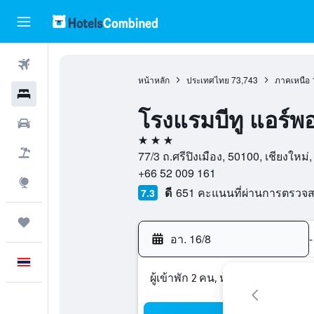
ตั๋วเครื่องบิน
หน้าหลัก
ประเทศไทย
73,743
ภาคเหนือ
โรงแรม
โรงแรมบีทู แอร์พอ
รถเช่า
3 ดาว
เที่ยวบิน+โรงแรม
77/3 ถ.ศรีปิงเมือง, 50100, เชียงใหม่
+66 52 009 161
สำรวจ
ดี
651 คะแนนที่ผ่านการตรวจ
7.3
ทริป
อา. 16/8
-
ภาษาไทย
ผู้เข้าพัก 2 คน, ห้องพัก 1 ห้อง