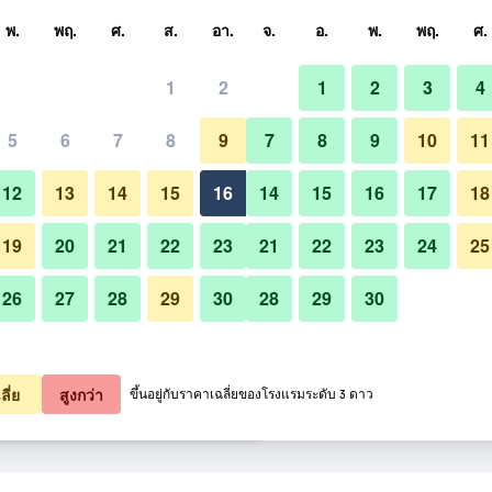
หา
พ.
พฤ.
ศ.
ส.
อา.
จ.
อ.
พ.
พฤ.
ศ.
1
2
1
2
3
4
สุด ราคาต่อคืน
5
6
7
8
9
7
8
9
10
11
ห้องนอน
หมด (ต่อคืน)
12
13
14
15
16
14
15
16
17
18
฿486
เช็คดีล
19
20
21
22
23
21
22
23
24
25
26
27
28
29
30
28
29
30
รูปภาพของ โรงแรมบีทู แอร์พอร์ต 
฿493
เช็คดีล
฿506
เช็คดีล
ลี่ย
สูงกว่า
ขึ้นอยู่กับราคาเฉลี่ยของโรงแรมระดับ 3 ดาว
์ต บูติค แอนด์ บัดเจท 9 รายการ