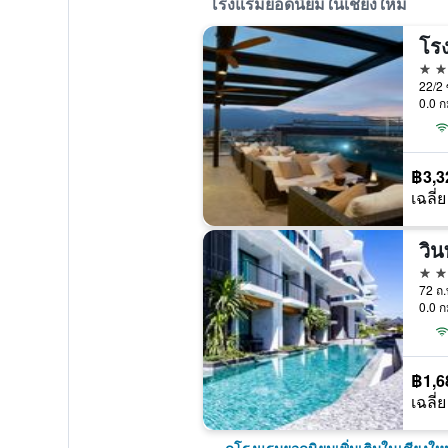
โรงแรมยอดนิยมในเชียงใหม่
โร
5 ด
22/2 
0.0 ก
฿3,3
เฉลี่ย
วิน
5 ด
0.0 ก
฿1,6
เฉลี่ย