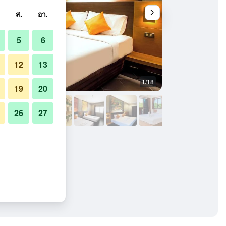
ส.
อา.
5
6
12
13
1/18
ห้องนอน
19
20
26
27
บูติค แอนด์ บัดเจท