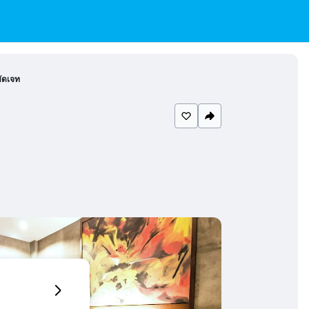
บัดเจท