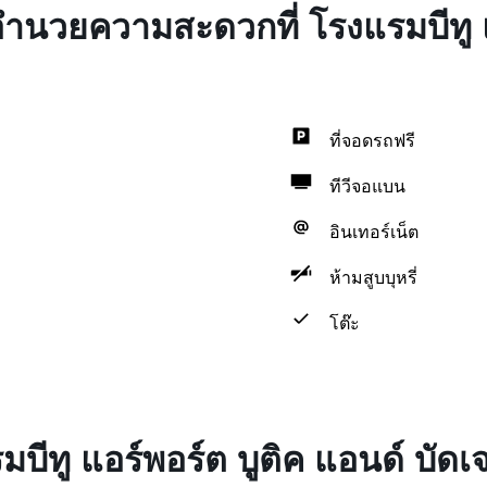
งอำนวยความสะดวกที่ โรงแรมบีทู แ
ที่จอดรถฟรี
ทีวีจอแบน
อินเทอร์เน็ต
ห้ามสูบบุหรี่
โต๊ะ
มบีทู แอร์พอร์ต บูติค แอนด์ บัดเ