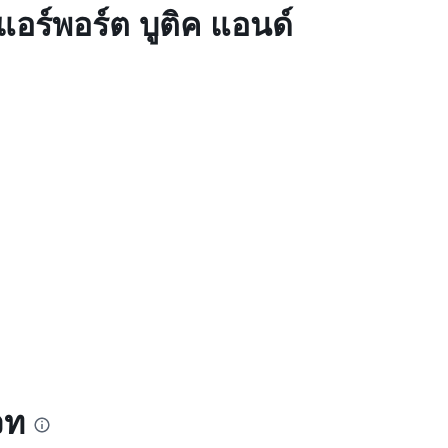
อร์พอร์ต บูติค แอนด์
จท