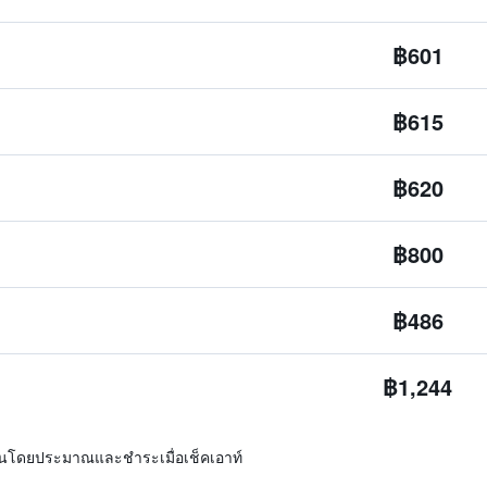
฿601
฿615
฿620
฿800
฿486
฿1,244
ิ่นโดยประมาณและชำระเมื่อเช็คเอาท์