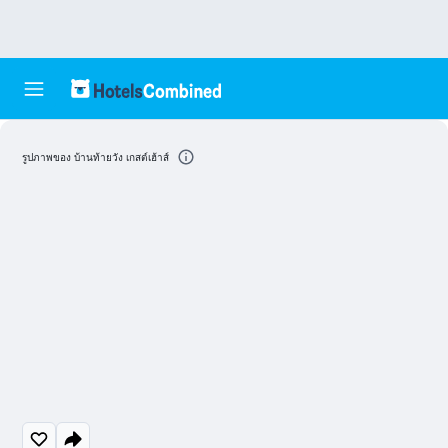
รูปภาพของ บ้านท้ายวัง เกสต์เฮ้าส์