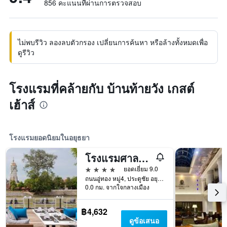
856 คะแนนที่ผ่านการตรวจสอบ
ไม่พบรีวิว ลองลบตัวกรอง เปลี่ยนการค้นหา หรือล้างทั้งหมดเพื่อ
ดูรีวิว
โรงแรมที่คล้ายกับ บ้านท้ายวัง เกสต์
เฮ้าส์
โรงแรมยอดนิยมในอยุธยา
โรงแรมศาลา อยุธยา
4 ดาว
ยอดเยี่ยม 9.0
ถนนอู่ทอง หมู่4, ประตูชัย อยุธยา, อยุธยา, ประเทศไทย
0.0 กม. จากใจกลางเมือง
฿4,632
ดูข้อเสนอ