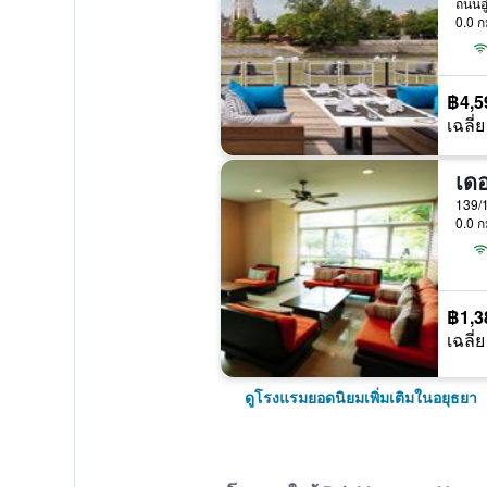
0.0 ก
฿4,5
เฉลี่ย
เดอ
0.0 ก
฿1,3
เฉลี่ย
ดูโรงแรมยอดนิยมเพิ่มเติมในอยุธยา