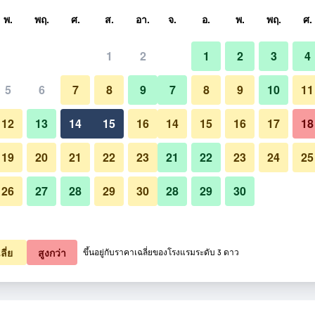
หา
พ.
พฤ.
ศ.
ส.
อา.
จ.
อ.
พ.
พฤ.
ศ.
1
2
1
2
3
4
สุด ราคาต่อคืน
5
6
7
8
9
7
8
9
10
11
หมด (ต่อคืน)
12
13
14
15
16
14
15
16
17
18
฿419
เช็คดีล
19
20
21
22
23
21
22
23
24
25
26
27
28
29
30
28
29
30
ลี่ย
สูงกว่า
ขึ้นอยู่กับราคาเฉลี่ยของโรงแรมระดับ 3 ดาว