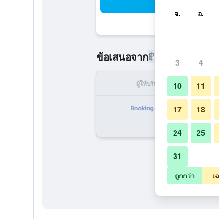
ค้น
จ.
อ.
฿419
ข้อเสนอจาก
/
ราคาที่ถูกที่
3
4
ผู้ให้บริการ
ทั้ง
10
11
17
18
24
25
31
ถูกกว่า
เฉ