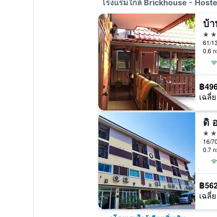
โรงแรมใกล้ Brickhouse - Hostel 
บ้า
2 ด
0.6 ก
฿49
เฉลี่ย
ดิ 
3 ด
16/7
0.7 ก
฿56
เฉลี่ย