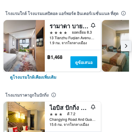
โรงแรมใกล้ โรงแรมแคปิตอล แอร์พอร์ต อินเตอร์เนชั่นแนล ที่สุด
รามาดา บายวินด์แฮม สนามบินปักกิ่ง
4 ดาว
ยอดเยี่ยม 8.3
13 Tianzhu Fuqian Avenue, Shunyi District, ปักกิ่ง, จีน
1.9 กม. จากใจกลางเมือง
฿1,468
ดูข้อเสนอ
ดูโรงแรมใกล้เคียงเพิ่มเติม
โรงแรมราคาถูกในปักกิ่ง
ไอบิส ปักกิ่ง ฉางยิง
3 ดาว
ดี 7.2
Changying Road And Guanzhuang Road, ปักกิ่ง, จีน
15.6 กม. จากใจกลางเมือง