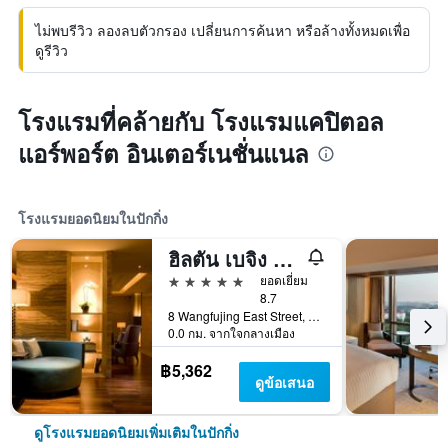
ไม่พบรีวิว ลองลบตัวกรอง เปลี่ยนการค้นหา หรือล้างทั้งหมดเพื่อ
ดูรีวิว
โรงแรมที่คล้ายกับ โรงแรมแคปิตอล
แอร์พอร์ต อินเตอร์เนชั่นแนล
โรงแรมยอดนิยมในปักกิ่ง
ฮิลตัน เบจิง หวังฟู่จิง
5 ดาว
ยอดเยี่ยม
8.7
8 Wangfujing East Street, Dongcheng, ปักกิ่ง, จีน
0.0 กม. จากใจกลางเมือง
฿5,362
ดูข้อเสนอ
ดูโรงแรมยอดนิยมเพิ่มเติมในปักกิ่ง