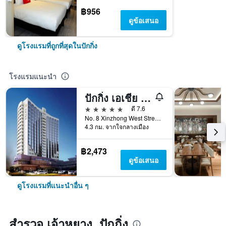
฿956
ดูข้อเสนอ
ดูโรงแรมที่ถูกที่สุดในปักกิ่ง
โรงแรมแนะนำ
ปักกิ่ง เอเชีย โฮเทล
5 ดาว
ดี 7.6
No. 8 Xinzhong West Street, ปักกิ่ง, จีน
4.3 กม. จากใจกลางเมือง
฿2,473
ดูข้อเสนอ
ดูโรงแรมที่แนะนำอื่น ๆ
สำรวจ เจ้าหยาง, ปักกิ่ง