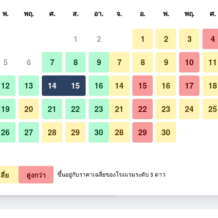
หา
พ.
พฤ.
ศ.
ส.
อา.
จ.
อ.
พ.
พฤ.
ศ.
1
2
1
2
3
4
ี่สุด ราคาต่อคืน
5
6
7
8
9
7
8
9
10
11
ห้องนอน
หมด (ต่อคืน)
12
13
14
15
16
14
15
16
17
18
3,397
เช็คดีล
19
20
21
22
23
21
22
23
24
25
26
27
28
29
30
28
29
30
รูปภาพของ โรงแรมแคปิทัล
3,734
เช็คดีล
3,768
เช็คดีล
ลี่ย
สูงกว่า
ขึ้นอยู่กับราคาเฉลี่ยของโรงแรมระดับ 3 ดาว
 รายการ