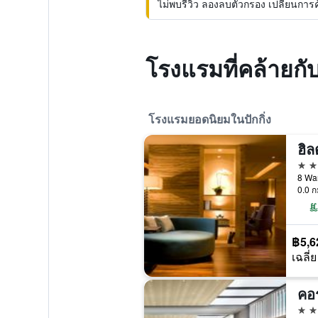
ไม่พบรีวิว ลองลบตัวกรอง เปลี่ยนการค้น
โรงแรมที่คล้ายกั
โรงแรมยอดนิยมในปักกิ่ง
ฮิล
5 ด
8 Wan
0.0 ก
฿5,6
เฉลี่ย
5 ด