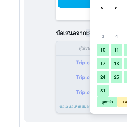
ค้น
จ.
อ.
฿3,397
ข้อเสนอจาก
/
ราคาที่ถูกท
3
4
ผู้ให้บริการ
ทั้ง
10
11
฿
17
18
24
25
฿
31
฿
ถูกกว่า
เฉ
ข้อเสนอเพิ่มเติมจาก โรงแรมแคปิทัล 5