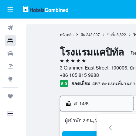
ตั๋วเครื่องบิน
หน้าหลัก
จีน
243,007
ปักกิ่ง
8,822
โ
โรงแรม
โรงแรมแคปิทัล
รถเช่า
โร
5 ดาว
เที่ยวบิน+โรงแรม
3 Qianmen East Street, 100006, ปักกิ่ง
+86 105 815 9988
สำรวจ
ยอดเยี่ยม
457 คะแนนที่ผ่านก
8.0
ทริป
ศ. 14/8
-
ภาษาไทย
ผู้เข้าพัก 2 คน, ห้องพัก 1 ห้อง