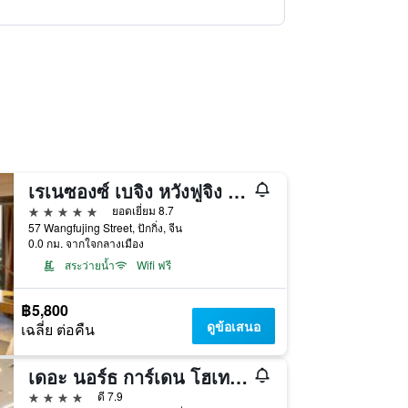
เรเนซองซ์ เบจิง หวังฟูจิง โฮเทล
5 ดาว
ยอดเยี่ยม 8.7
57 Wangfujing Street, ปักกิ่ง, จีน
0.0 กม. จากใจกลางเมือง
สระว่ายน้ำ
Wifi ฟรี
฿5,800
ดูข้อเสนอ
เฉลี่ย ต่อคืน
เดอะ นอร์ธ การ์เดน โฮเทล ปักกิ่ง หวังฝูจิ่ง
4 ดาว
ดี 7.9