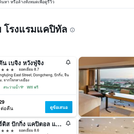
หา หรือล้างทั้งหมดเพื่อดูรีวิว
บ โรงแรมแคปิทัล
ตัน เบจิง หวังฟู่จิง
าว
ยอดเยี่ยม 8.7
gfujing East Street, Dongcheng, ปักกิ่ง, จีน
ม. จากใจกลางเมือง
สระว่ายน้ำ
Wifi ฟรี
29
ดูข้อเสนอ
 ต่อคืน
คอร์ดิส ปักกิ่ง แคปิตอล แอร์พอร์ต บาย แลงแฮม ฮอสปิทัลลิตี้ กรุ๊ป
าว
ยอดเยี่ยม 8.6