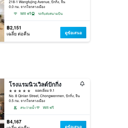
218-1 Wangfujing Avenue, ปักกิ่ง, จีน
0.0 กม. จากใจกลางเมือง
Wifi ฟรี
รถรับส่งสนามบิน
฿2,151
ดูข้อเสนอ
เฉลี่ย ต่อคืน
โรงแรมนิวเวิลด์ปักกิ่ง
5 ดาว
ยอดเยี่ยม 9.1
No. 8 Qinian Street, Chongwenmen, ปักกิ่ง, จีน
0.5 กม. จากใจกลางเมือง
สระว่ายน้ำ
Wifi ฟรี
฿4,167
ดูข้อเสนอ
เฉลี่ย ต่อคืน