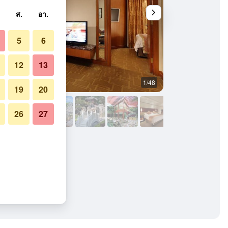
ส.
อา.
5
6
12
13
1/48
อื่น ๆ
19
20
26
27