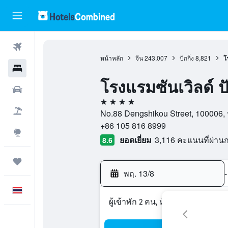
ตั๋วเครื่องบิน
หน้าหลัก
จีน
243,007
ปักกิ่ง
8,821
โร
โรงแรม
โรงแรมซันเวิลด์ ปัก
รถเช่า
4 ดาว
เที่ยวบิน+โรงแรม
No.88 Dengshikou Street, 100006, ปักก
+86 105 816 8999
สำรวจ
ยอดเยี่ยม
3,116 คะแนนที่ผ่า
8.6
ทริป
พฤ. 13/8
-
ภาษาไทย
ผู้เข้าพัก 2 คน, ห้องพัก 1 ห้อง