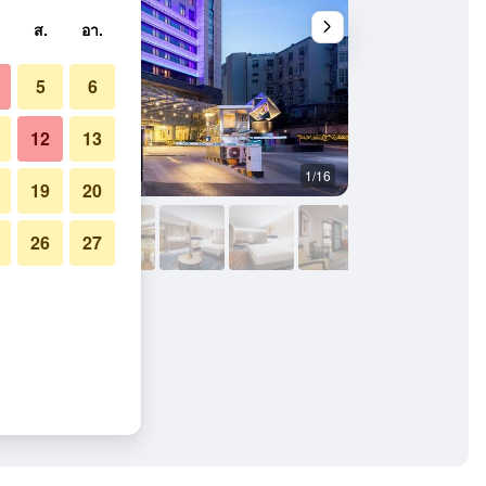
ส.
อา.
5
6
12
13
1/16
ห้องประชุม
19
20
26
27
หวังฟู่จิง