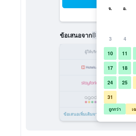
ค้น
จ.
อ.
฿1,521
ข้อเสนอจาก
/
ราคาที่ถูกท
3
4
ผู้ให้บริการ
ทั้ง
10
11
฿
17
18
24
25
฿
31
฿
ถูกกว่า
เฉ
ข้อเสนอเพิ่มเติมจาก โรงแรมซันเวิลด์ ปักก