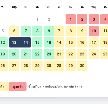
หา
พ.
พฤ.
ศ.
ส.
อา.
จ.
อ.
พ.
พฤ.
ศ.
1
2
1
2
3
4
ี่สุด ราคาต่อคืน
5
6
7
8
9
7
8
9
10
11
อาคาร
หมด (ต่อคืน)
12
13
14
15
16
14
15
16
17
18
1,521
เช็คดีล
19
20
21
22
23
21
22
23
24
25
26
27
28
29
30
28
29
30
รูปภาพของ โรงแรมซันเวิลด์ ปักกิ่ง 
1,711
เช็คดีล
2,100
เช็คดีล
ลี่ย
สูงกว่า
ขึ้นอยู่กับราคาเฉลี่ยของโรงแรมระดับ 3 ดาว
ิ่ง หวังฟู่จิง 75 รายการ