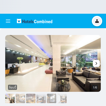
ล็อบบี้
1/6
อ