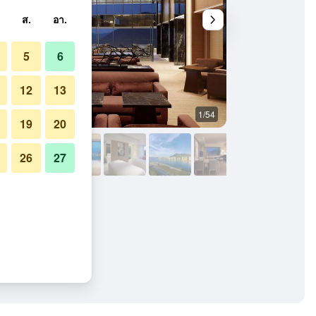
ส.
อา.
5
6
12
13
1/54
สปา
19
20
26
27
ชา ติน ฮ่องกง