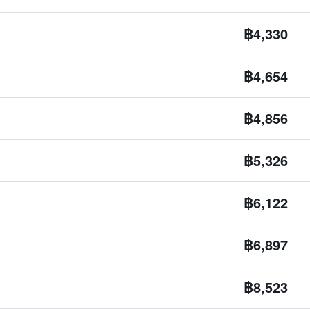
฿4,330
฿4,654
฿4,856
฿5,326
฿6,122
฿6,897
฿8,523