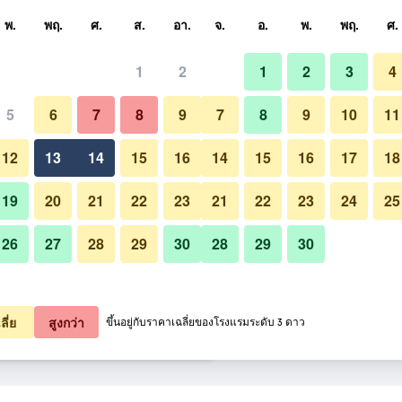
หา
พ.
พฤ.
ศ.
ส.
อา.
จ.
อ.
พ.
พฤ.
ศ.
1
2
1
2
3
4
ี่สุด ราคาต่อคืน
5
6
7
8
9
7
8
9
10
11
เลานจ์
หมด (ต่อคืน)
12
13
14
15
16
14
15
16
17
18
2,906
เช็คดีล
19
20
21
22
23
21
22
23
24
25
26
27
28
29
30
28
29
30
3,104
เช็คดีล
รูปภาพของ โรงแรมไฮแอต รีเจนซี่ 
3,226
เช็คดีล
ลี่ย
สูงกว่า
ขึ้นอยู่กับราคาเฉลี่ยของโรงแรมระดับ 3 ดาว
นซี่ ชา ติน ฮ่องกง 42 รายการ