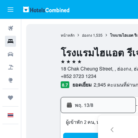
ตั๋วเครื่องบิน
หน้าหลัก
ฮ่องกง
1,535
โรงแรมไฮแอต รีเจ
โรงแรม
โรงแรมไฮแอต รีเจ
รถเช่า
4 ดาว
เที่ยวบิน+โรงแรม
18 Chak Cheung Street, , ฮ่องกง, ฮ
+852 3723 1234
สำรวจ
ยอดเยี่ยม
2,945 คะแนนที่ผ่า
8.7
ทริป
พฤ. 13/8
-
ภาษาไทย
ผู้เข้าพัก 2 คน, ห้องพัก 1 ห้อง