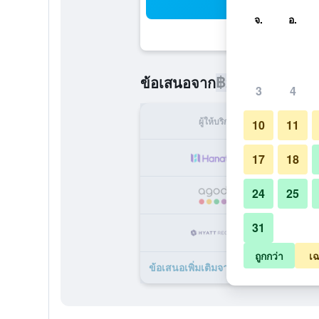
ค้น
จ.
อ.
฿2,906
ข้อเสนอจาก
/
ราคาที่ถูกท
3
4
ผู้ให้บริการ
ทั้ง
10
11
฿
17
18
24
25
฿
31
฿
ถูกกว่า
เฉ
ข้อเสนอเพิ่มเติมจาก โรงแรมไฮแอต รีเจ