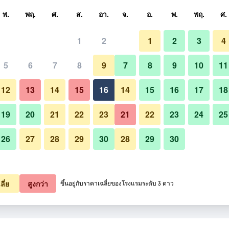
หา
พ.
พฤ.
ศ.
ส.
อา.
จ.
อ.
พ.
พฤ.
ศ.
1
2
1
2
3
4
ี่สุด ราคาต่อคืน
5
6
7
8
9
7
8
9
10
11
หมด (ต่อคืน)
12
13
14
15
16
14
15
16
17
18
1,589
เช็คดีล
19
20
21
22
23
21
22
23
24
25
26
27
28
29
30
28
29
30
2,430
เช็คดีล
2,870
เช็คดีล
ลี่ย
สูงกว่า
ขึ้นอยู่กับราคาเฉลี่ยของโรงแรมระดับ 3 ดาว