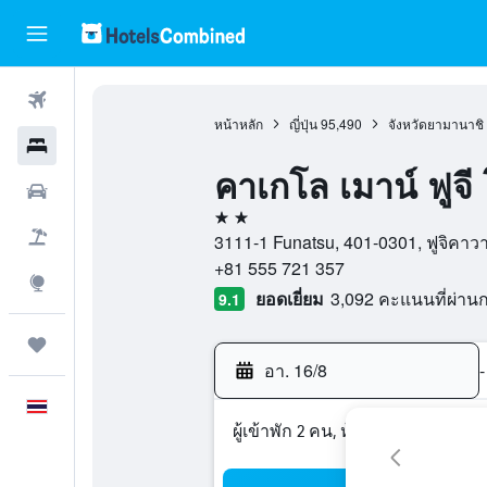
ตั๋วเครื่องบิน
หน้าหลัก
ญี่ปุ่น
95,490
จังหวัดยามานาชิ
โรงแรม
คาเกโล เมาน์ ฟูจ
รถเช่า
2 ดาว
เที่ยวบิน+โรงแรม
3111-1 Funatsu, 401-0301, ฟูจิคาวาก
+81 555 721 357
สำรวจ
ยอดเยี่ยม
3,092 คะแนนที่ผ่า
9.1
ทริป
อา. 16/8
-
ภาษาไทย
ผู้เข้าพัก 2 คน, ห้องพัก 1 ห้อง