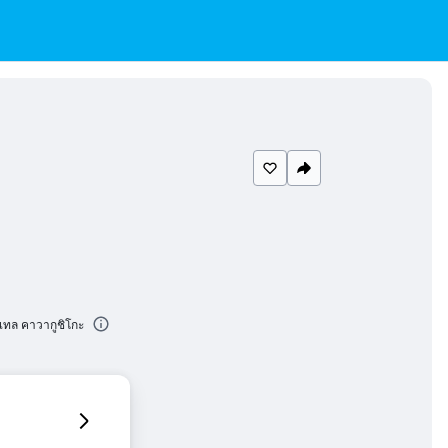
เทล คาวากูชิโกะ