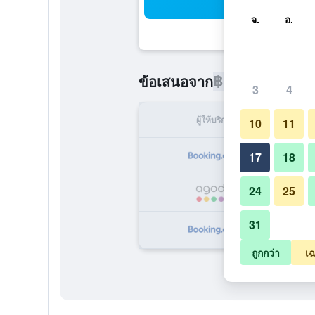
ค้น
จ.
อ.
฿1,589
ข้อเสนอจาก
/
ราคาที่ถูกท
3
4
ผู้ให้บริการ
ทั้ง
10
11
฿
17
18
24
25
฿
31
฿
ถูกกว่า
เฉ