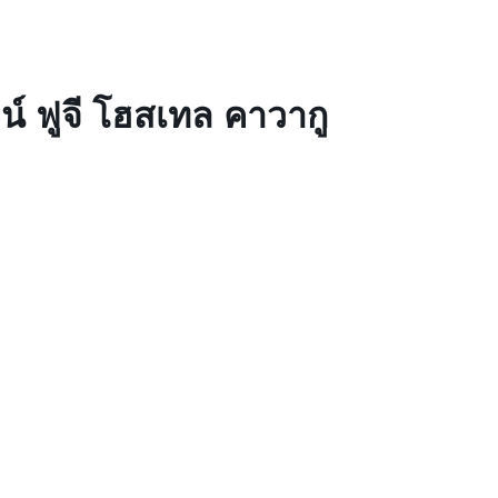
์ ฟูจี โฮสเทล คาวากู