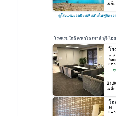
เฉลี่ย
ดูโรงแรมยอดนิยมเพิ่มเติมในฟูจิคาวา
โรงแรมใกล้ คาเกโล เมาน์ ฟูจี โฮสเ
โร
2 ด
Funat
0.2 ก
฿1,9
เฉลี่ย
3611-
0.4 ก