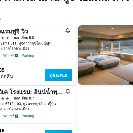
ะ
แรมฟูจิ วิว
าว
ยอดเยี่ยม 9.0
yama 511, ฟูจิคาวากูชิโกะ, ญี่ปุ่น
ม. จากใจกลางเมือง
Wifi ฟรี
Parking
85
ดูข้อเสนอ
 ต่อคืน
โออิเค โรงแรม: อินน์น้ำพุร้อนพร้อมวิวภูเขาไฟฟูจิ
าว
ยอดเยี่ยม 8.7
su 6713-103, ฟูจิคาวากูชิโกะ, ญี่ปุ่น
ม. จากใจกลางเมือง
Wifi ฟรี
Parking
16