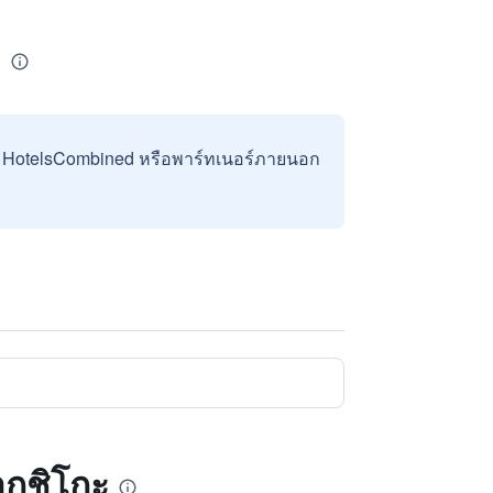
ะ
บ HotelsCombined หรือพาร์ทเนอร์ภายนอก
กูชิโกะ