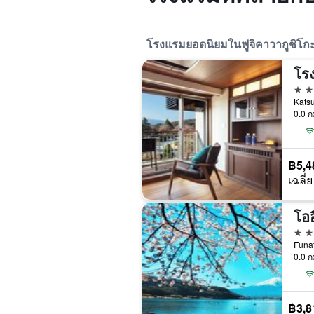
โรงแรมยอดนิยมในฟูจิคาวากูชิโก
โรง
4 ด
Katsu
0.0 ก
฿5,4
เฉลี่ย
4 ด
Funat
0.0 ก
฿3,8