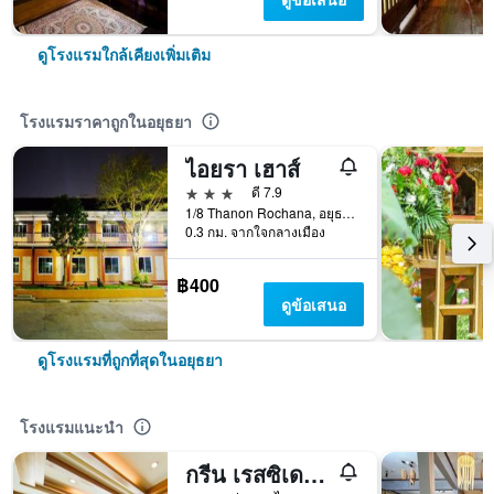
ดูโรงแรมใกล้เคียงเพิ่มเติม
โรงแรมราคาถูกในอยุธยา
ไอยรา เฮาส์
3 ดาว
ดี 7.9
1/8 Thanon Rochana, อยุธยา, ประเทศไทย
0.3 กม. จากใจกลางเมือง
฿400
ดูข้อเสนอ
ดูโรงแรมที่ถูกที่สุดในอยุธยา
โรงแรมแนะนำ
กรีน เรสซิเดนซ์ อยุธยา - SHA Plus