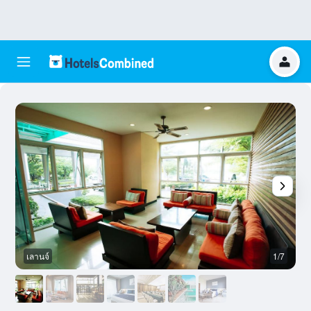
เลานจ์
1/7
อ