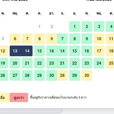
หา
พ.
พฤ.
ศ.
ส.
อา.
จ.
อ.
พ.
พฤ.
ศ.
1
2
1
2
3
4
สุด ราคาต่อคืน
5
6
7
8
9
7
8
9
10
11
ร้านอาหาร
หมด (ต่อคืน)
12
13
14
15
16
14
15
16
17
18
฿221
เช็คดีล
19
20
21
22
23
21
22
23
24
25
26
27
28
29
30
28
29
30
รูปภาพของ คอลเลคชั่น โอ คูเมือง 
฿235
เช็คดีล
฿247
เช็คดีล
ลี่ย
สูงกว่า
ขึ้นอยู่กับราคาเฉลี่ยของโรงแรมระดับ 3 ดาว
ือง ใกล้ประตูท่าแพ (ชื่อเดิมคือลายไทย