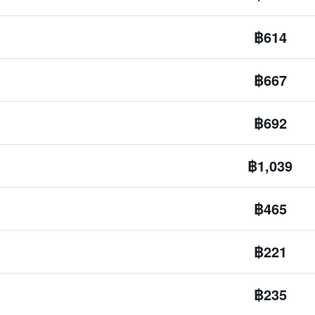
฿614
฿667
฿692
฿1,039
฿465
฿221
฿235