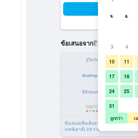
ค้น
จ.
อ.
฿221
ข้อเสนอจาก
/
ราคาที่ถูกที่
3
4
ผู้ให้บริการ
ทั้ง
10
11
17
18
24
25
31
ถูกกว่า
เฉ
ข้อเสนอเพิ่มเติมจาก คอลเลคชั่น โอ คูเม
เกสท์เฮาส์) 24 รายการ