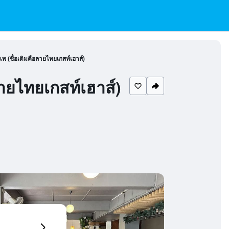
แพ (ชื่อเดิมคือลายไทยเกสท์เฮาส์)
ลายไทยเกสท์เฮาส์)