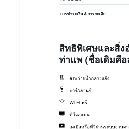
การชำระเงิน & การยกเลิก
สิทธิพิเศษและสิ่
ท่าแพ (ชื่อเดิมคื
สระว่ายน้ำกลางแจ้ง
บาร์/เลานจ์
Wi-Fi ฟรี
ทีวีจอแบน
เคเบิลหรือทีวีผ่านระบบจานดา