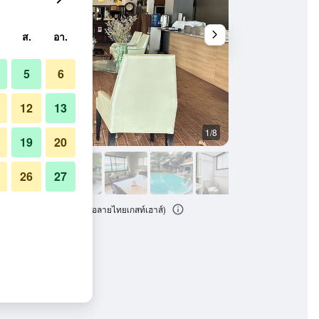
ส.
อา.
5
6
12
13
1/8
อื่น ๆ
19
20
26
27
ใกล้ประตูท่าแพ (ชื่อเดิมคือลายไทยเกสท์เฮาส์)