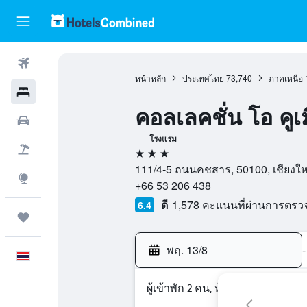
ตั๋วเครื่องบิน
หน้าหลัก
ประเทศไทย
73,740
ภาคเหนือ
โรงแรม
คอลเลคชั่น โอ คูเ
รถเช่า
โรงแรม
เที่ยวบิน+โรงแรม
3 ดาว
111/4-5 ถนนคชสาร, 50100, เชียงใหม
สำรวจ
+66 53 206 438
ดี
1,578 คะแนนที่ผ่านการตร
6.4
ทริป
พฤ. 13/8
-
ภาษาไทย
ผู้เข้าพัก 2 คน, ห้องพัก 1 ห้อง