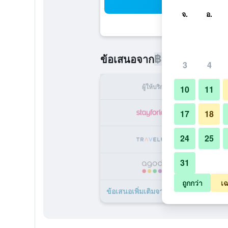
ค้น
จ.
อ.
฿3,241
ข้อเสนอจาก
/
ราคาที่ถูกท
3
4
ผู้ให้บริการ
ทั้ง
10
11
฿
17
18
24
25
฿
31
฿
ถูกกว่า
เฉ
ข้อเสนอเพิ่มเติมจาก แมนทราคราวน์ทาว