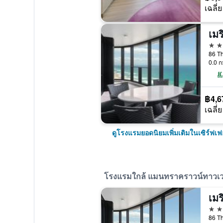
เฉลี่ย
5 ด
0.0 ก
฿4,6
เฉลี่ย
ดูโรงแรมยอดนิยมเพิ่มเติมในเซิร์ฟเ
โรงแรมใกล้ แมนทราคราวน์ทาวเวอร
5 ด