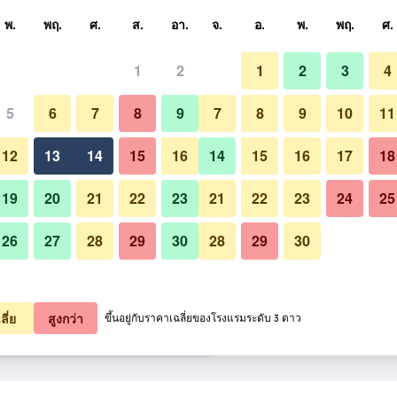
หา
พ.
พฤ.
ศ.
ส.
อา.
จ.
อ.
พ.
พฤ.
ศ.
1
2
1
2
3
4
ี่สุด ราคาต่อคืน
5
6
7
8
9
7
8
9
10
11
อื่น ๆ
หมด (ต่อคืน)
12
13
14
15
16
14
15
16
17
18
3,241
เช็คดีล
19
20
21
22
23
21
22
23
24
25
26
27
28
29
30
28
29
30
4,992
เช็คดีล
รูปภาพของ แมนทราคราวน์ทาวเว
5,846
เช็คดีล
ลี่ย
สูงกว่า
ขึ้นอยู่กับราคาเฉลี่ยของโรงแรมระดับ 3 ดาว
เวอร์ 7 รายการ