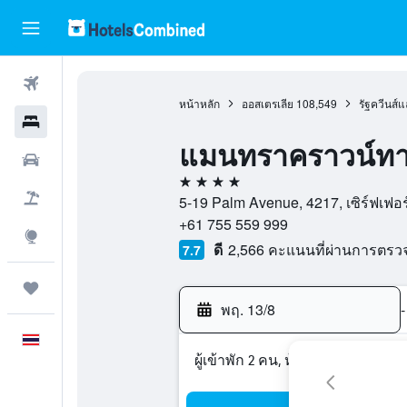
ตั๋วเครื่องบิน
หน้าหลัก
ออสเตรเลีย
108,549
รัฐควีนส์แ
โรงแรม
แมนทราคราวน์ทา
รถเช่า
4 ดาว
เที่ยวบิน+โรงแรม
5-19 Palm Avenue, 4217, เซิร์ฟเฟอร
+61 755 559 999
สำรวจ
ดี
2,566 คะแนนที่ผ่านการตร
7.7
ทริป
พฤ. 13/8
-
ภาษาไทย
ผู้เข้าพัก 2 คน, ห้องพัก 1 ห้อง