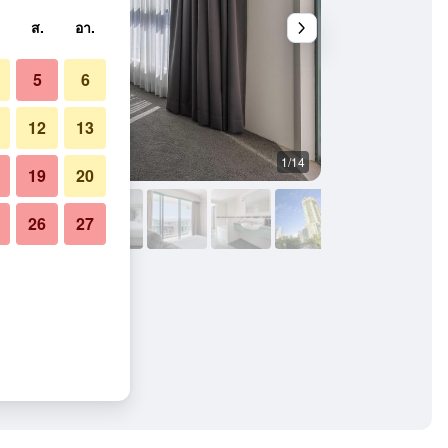
ส.
อา.
5
6
12
13
1/14
อื่น ๆ
19
20
26
27
อร์