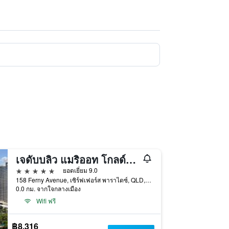
เจดับบลิว แมริออท โกลด์โคสต์ รีสอร์ท แอนด์ สปา
5 ดาว
ยอดเยี่ยม 9.0
158 Ferny Avenue, เซิร์ฟเฟอร์ส พาราไดซ์, QLD, ออสเตรเลีย
0.0 กม. จากใจกลางเมือง
Wifi ฟรี
฿8,316