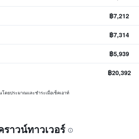
฿7,212
฿7,314
฿5,939
฿20,392
ิ่นโดยประมาณและชำระเมื่อเช็คเอาท์
คราวน์ทาวเวอร์