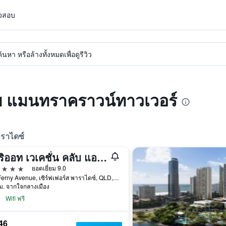
วจสอบ
หา หรือล้างทั้งหมดเพื่อดูรีวิว
ับ แมนทราคราวน์ทาวเวอร์
ราไดซ์
แมริออท เวเคชั่น คลับ แอนด์ เซิร์ฟเฟอร์ พาราไดซ์
าว
ยอดเยี่ยม 9.0
158 Ferny Avenue, เซิร์ฟเฟอร์ส พาราไดซ์, QLD, ออสเตรเลีย
ม. จากใจกลางเมือง
Wifi ฟรี
46