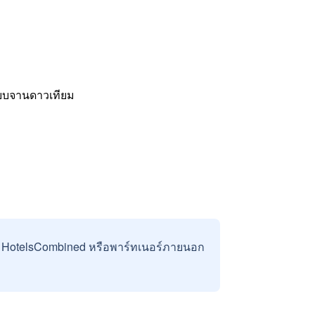
ะบบจานดาวเทียม
บ HotelsCombined หรือพาร์ทเนอร์ภายนอก