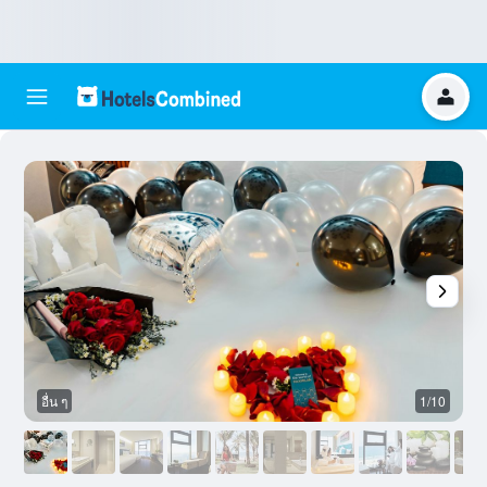
อื่น ๆ
1/10
อ