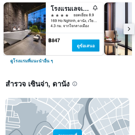
โรงแรมเลจเอ็นด์ บูทีค
4 ดาว
ยอดเยี่ยม 8.9
169 Ho Nghinh, ดานัง, เวียดนาม
4.3 กม. จากใจกลางเมือง
฿847
ดูข้อเสนอ
ดูโรงแรมที่แนะนำอื่น ๆ
สำรวจ เซินจ่า, ดานัง