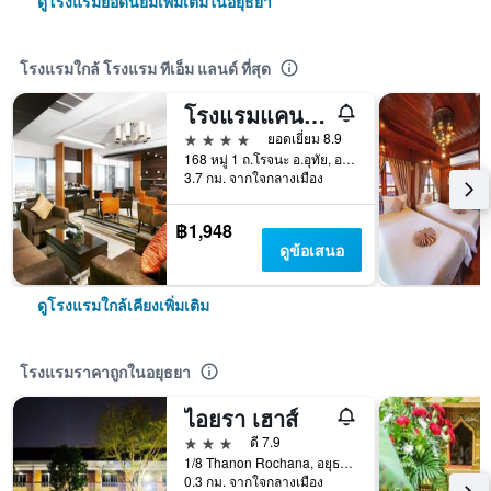
ดูโรงแรมยอดนิยมเพิ่มเติมในอยุธยา
โรงแรมใกล้ โรงแรม ทีเอ็ม แลนด์ ที่สุด
โรงแรมแคนทารี่ อยุธยา
4 ดาว
ยอดเยี่ยม 8.9
168 หมู่ 1 ถ.โรจนะ อ.อุทัย, อยุธยา, อยุธยา, ประเทศไทย
3.7 กม. จากใจกลางเมือง
฿1,948
ดูข้อเสนอ
ดูโรงแรมใกล้เคียงเพิ่มเติม
โรงแรมราคาถูกในอยุธยา
ไอยรา เฮาส์
3 ดาว
ดี 7.9
1/8 Thanon Rochana, อยุธยา, ประเทศไทย
0.3 กม. จากใจกลางเมือง