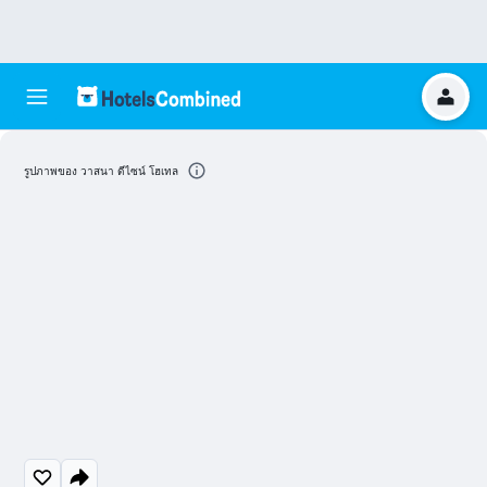
รูปภาพของ วาสนา ดีไซน์ โฮเทล