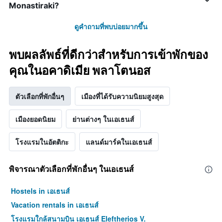
Monastiraki?
ดูคำถามที่พบบ่อยมากขึ้น
พบผลลัพธ์ที่ดีกว่าสำหรับการเข้าพักของ
คุณในอคาดิเมีย พลาโตนอส
ตัวเลือกที่พักอื่นๆ
เมืองที่ได้รับความนิยมสูงสุด
เมืองยอดนิยม
ย่านต่างๆ ในเอเธนส์
โรงแรมในอัตติกะ
แลนด์มาร์คในเอเธนส์
พิจารณาตัวเลือกที่พักอื่นๆ ในเอเธนส์
Hostels in เอเธนส์
Vacation rentals in เอเธนส์
โรงแรมใกล้สนามบิน เอเธนส์ Eleftherios V.