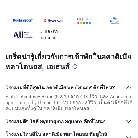
...และอีก
มากมาย
เกร็ดน่ารู้เกี่ยวกับการเข้าพักในอคาดิเมีย
พลาโตนอส, เอเธนส์
โรงแรมที่ดีที่สุดใน อคาดิเมีย พลาโตนอส คือที่ไหน?
Plato's Academy Home (9.2/10 จาก 408 รีวิว) และ Academia
apartments by the park (9.7/10 จาก 52 รีวิว) เป็นตัวเลือกที่ได้
คะแนนสูงทั้งคู่ใน อคาดิเมีย พลาโตนอส
โรงแรมดีๆ ใกล้ Syntagma Square คือที่ไหน?
โรงแรมไหนดีใน อคาดิเมีย พลาโตนอส ที่อยู่ใกล้