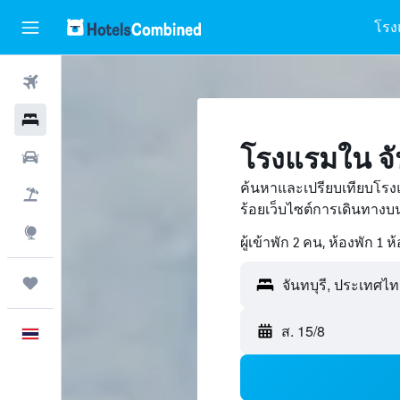
โรง
ตั๋วเครื่องบิน
โรงแรม
โรงแรมใน จั
รถเช่า
ค้นหาและเปรียบเทียบโรง
เที่ยวบิน+โรงแรม
ร้อยเว็บไซต์การเดินทาง
สำรวจ
ผู้เข้าพัก 2 คน, ห้องพัก 1 ห
ทริป
จันทบุรี, ประเทศไ
ส. 15/8
ภาษาไทย