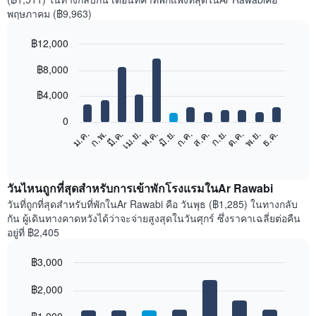
พฤษภาคม (฿9,963)
฿12,000
Bar
Chart
฿8,000
graphic.
chart
with
12
฿4,000
bars.
0
แผนภูมิ
ก.พ.
พ.ค.
ส.ค.
พ.ย.
มี.ค.
มิ.ย.
ก.ย.
ธ.ค.
ม.ค.
เม.ย.
ก.ค.
ต.ค.
ต่อ
End
of
ไป
interactive
นี้
chart
แสดง
วันไหนถูกที่สุดสำหรับการเข้าพักโรงแรมในAr Rawabi
ราคา
วันที่ถูกที่สุดสำหรับที่พักในAr Rawabi คือ วันพุธ (฿1,285) ในทางกลับ
เฉลี่ย
กัน ผู้เดินทางคาดหวังได้ว่าจะจ่ายสูงสุดในวันศุกร์ ซึ่งราคาเฉลี่ยต่อคืน
ของ
อยู่ที่ ฿2,405
ห้อง
พัก
฿3,000
ใน
Bar
แต่ละ
Chart
graphic.
฿2,000
chart
เดือน
with
แผนภูมิ
7