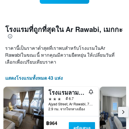
คืน
มี
ห้อง
นี้
แกน
พัก
ซึ่ง
X
เมื่อ
พบใน
1
ใกล้
3
แกน
ถึง
โรงแรมที่ถูกที่สุดใน Ar Rawabi, เมกกะ
วัน
แสดง
วัน
ที่
หมวด
ที่
ผ่าน
หมู่
เข้า
มา
ราคานี้เป็นราคาต่ำสุดที่เราพบสำหรับโรงแรมในAr
โรงแรม
พัก
ตาม
แผนภูมิ
Rawabiในขณะนี้ หากคุณมีความยืดหยุ่น ให้เปลี่ยนวันที่
จำนวน
มี
เลือกเพื่อเปรียบเทียบราคา
ดาว
แกน
แผนภูมิ
X
มี
1
แสดงโรงแรมทั้งหมด 43 แห่ง
แกน
แกน
Y
แสดง
โรงแรมลามาร์อัจญาดเฟิร์สท์ทาวเวอร์เอ
1
จำนวน
แกน
วัน
3 ดาว
ดี 6.7
แสดง
ก่อน
Ajyad Street, Ar Rawabi, 7869, เมกกะ, ซาอุดิอาระเบีย
ราคา
การ
2.9 กม. จากใจกลางเมือง
เฉลี่ย
เข้า
ของ
พัก
฿964
ห้อง
แผนภูมิ
ดูข้อเสนอ