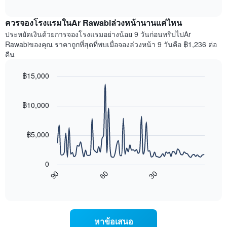
ราคา
interactive
แกน
เฉลี่ย
chart
X
ควรจองโรงแรมในAr Rawabiล่วงหน้านานแค่ไหน
ของ
1
ห้อง
ประหยัดเงินด้วยการจองโรงแรมอย่างน้อย 9 วันก่อนทริปไปAr
แกน
พัก
Rawabiของคุณ ราคาถูกที่สุดที่พบเมื่อจองล่วงหน้า 9 วันคือ ฿1,236 ต่อ
แสดง
ใน
คืน
หมวด
สุด
หมู่
สัปดาห์
โรงแรม
฿15,000
นี้
ตาม
Line
Chart
ที่
จำนวน
graphic.
chart
พบ
with
ดาว
฿10,000
ใน
90
แผนภูมิ
ช่วง
data
มี
points.
3
แกน
฿5,000
วัน
Y
ที่
แผนภูมิ
1
ผ่าน
ต่อ
แกน
0
มา
ไป
แสดง
90
60
30
โดย
นี้
End
ราคา
of
รวบรวม
แสดง
เฉลี่ย
interactive
ตาม
การ
chart
ของ
ระดับ
เปลี่ยนแปลง
ห้อง
ดาว
ของ
พัก
หาข้อเสนอ
แผนภูมิ
ราคา