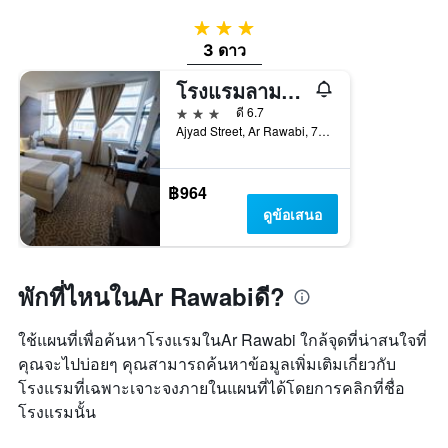
3 ดาว
3 ดาว
โรงแรมลามาร์อัจญาดเฟิร์สท์ทาวเวอร์เอ
3 ดาว
ดี 6.7
Ajyad Street, Ar Rawabi, 7869, เมกกะ, ซาอุดิอาระเบีย
฿964
ดูข้อเสนอ
พักที่ไหนในAr Rawabiดี?
ใช้แผนที่เพื่อค้นหาโรงแรมในAr Rawabi ใกล้จุดที่น่าสนใจที่
คุณจะไปบ่อยๆ คุณสามารถค้นหาข้อมูลเพิ่มเติมเกี่ยวกับ
โรงแรมที่เฉพาะเจาะจงภายในแผนที่ได้โดยการคลิกที่ชื่อ
โรงแรมนั้น