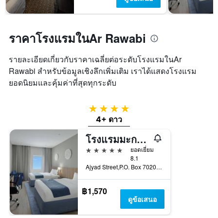
พัก
มี
ใน
แกน
ช่วง
Y
สุด
1
ราคาโรงแรมในAr Rawabi
สัปดาห์
แกน
นี้
แแส
ที่
ดง
รายละเอียดเกี่ยวกับราคาเฉลี่ยต่อระดับโรงแรมในAr
พบ
ราคา
Rawabi สำหรับข้อมูลเชิงลึกเพิ่มเติม เราได้แสดงโรงแรม
ใน
เฉลี่ย
ยอดนิยมและคุ้มค่าที่สุดทุกระดับ
ช่วง
ของ
3
ห้อง
วัน
พัก
4 ดาว
ที่
4+ ดาว
ผ่าน
มา
โรงแรมมะกะเร็มอุมม์อัลกุรอ
5 ดาว
ยอดเยี่ยม
8.1
Ajyad Street,P.O. Box 7020 Makkah, เมกกะ, ซาอุดิอาระเบีย
฿1,570
ดูข้อเสนอ