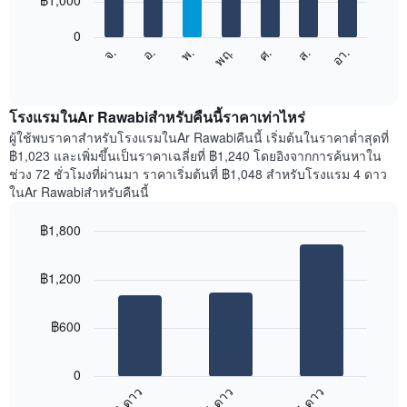
฿1,000
มี
bars.
แกน
0
X
แผนภูมิ
ศ.
พฤ.
พ.
อ.
จ.
อา.
ส.
1
ต่อ
End
แกน
of
ไป
interactive
แสดง
นี้
chart
เดือน
แสดง
โรงแรมในAr Rawabiสำหรับคืนนี้ราคาเท่าไหร่
แผนภูมิ
ราคา
ผู้ใช้พบราคาสำหรับโรงแรมในAr Rawabiคืนนี้ เริ่มต้นในราคาต่ำสุดที่
มี
เฉลี่ย
฿1,023 และเพิ่มขึ้นเป็นราคาเฉลี่ยที่ ฿1,240 โดยอิงจากการค้นหาใน
แกน
ของ
ช่วง 72 ชั่วโมงที่ผ่านมา ราคาเริ่มต้นที่ ฿1,048 สำหรับโรงแรม 4 ดาว
Y
ห้อง
ในAr Rawabiสำหรับคืนนี้
1
พัก
แกน
ใน
แแส
฿1,800
แต่ละ
ดง
Bar
วัน
Chart
ราคา
graphic.
chart
ของ
฿1,200
with
เฉลี่ย
สัปดาห์
3
ของ
แผนภูมิ
bars.
ห้อง
มี
฿600
พัก
แกน
แผนภูมิ
X
ต่อ
1
0
ไป
แกน
3 ดาว
4 ดาว
5 ดาว
นี้