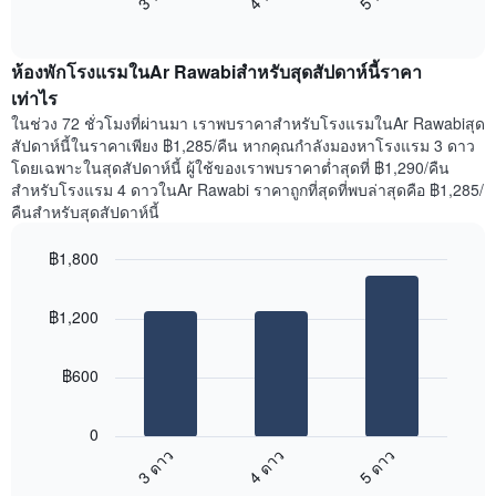
แสดง
End
แสดง
วัน
of
ราคา
interactive
ของ
เฉลี่ย
chart
สัปดาห์
ห้องพักโรงแรมในAr Rawabiสำหรับสุดสัปดาห์นี้ราคา
ของ
แผนภูมิ
ห้อง
เท่าไร
มี
พัก
ในช่วง 72 ชั่วโมงที่ผ่านมา เราพบราคาสำหรับโรงแรมในAr Rawabiสุด
แกน
คืน
สัปดาห์นี้ในราคาเพียง ฿1,285/คืน หากคุณกำลังมองหาโรงแรม 3 ดาว
Y
นี้
โดยเฉพาะในสุดสัปดาห์นี้ ผู้ใช้ของเราพบราคาต่ำสุดที่ ฿1,290/คืน
1
ที่
สำหรับโรงแรม 4 ดาวในAr Rawabi ราคาถูกที่สุดที่พบล่าสุดคือ ฿1,285/
แกน
พบ
แแส
คืนสำหรับสุดสัปดาห์นี้
ใน
ดง
ช่วง
ราคา
฿1,800
3
เฉลี่ย
วัน
Bar
Chart
ของ
graphic.
chart
ที่
ห้อง
฿1,200
with
ผ่าน
พัก
3
มา
bars.
โดย
฿600
รวบรวม
แผนภูมิ
ตาม
ต่อ
ระดับ
0
ไป
ดาว
3 ดาว
4 ดาว
5 ดาว
นี้
แผนภูมิ
End
แสดง
มี
of