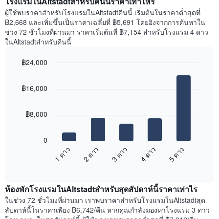
โรงแรมในAltstadtสำหรับคืนนี้ราคาเท่าไหร่
แผนภูมิ
ราคา
ผู้ใช้พบราคาสำหรับโรงแรมในAltstadtคืนนี้ เริ่มต้นในราคาต่ำสุดที่
มี
เฉลี่ย
฿2,668 และเพิ่มขึ้นเป็นราคาเฉลี่ยที่ ฿5,691 โดยอิงจากการค้นหาใน
แกน
ของ
ช่วง 72 ชั่วโมงที่ผ่านมา ราคาเริ่มต้นที่ ฿7,154 สำหรับโรงแรม 4 ดาว
Y
ห้อง
ในAltstadtสำหรับคืนนี้
1
พัก
แกน
ใน
แแส
฿24,000
แต่ละ
ดง
Bar
วัน
Chart
ราคา
graphic.
chart
ของ
฿16,000
with
เฉลี่ย
สัปดาห์
5
ของ
แผนภูมิ
bars.
ห้อง
มี
฿8,000
พัก
แกน
แผนภูมิ
X
ต่อ
1
0
ไป
แกน
3 ดาว
5 ดาว
2 ดาว
4 ดาว
1 ดาว
นี้
แสดง
End
แสดง
วัน
of
ราคา
interactive
ของ
เฉลี่ย
chart
สัปดาห์
ห้องพักโรงแรมในAltstadtสำหรับสุดสัปดาห์นี้ราคาเท่าไร
ของ
แผนภูมิ
ห้อง
ในช่วง 72 ชั่วโมงที่ผ่านมา เราพบราคาสำหรับโรงแรมในAltstadtสุด
มี
พัก
สัปดาห์นี้ในราคาเพียง ฿6,742/คืน หากคุณกำลังมองหาโรงแรม 3 ดาว
แกน
คืน