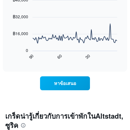
หมู่
นี้
โรงแรม
Line
Chart
ที่
graphic.
chart
ตาม
พบ
with
฿32,000
จำนวน
ใน
90
ดาว
ช่วง
data
แผนภูมิ
points.
3
฿16,000
มี
วัน
แกน
ที่
แผนภูมิ
Y
ผ่าน
ต่อ
0
1
มา
ไป
90
60
30
แกน
โดย
นี้
End
แสดง
of
รวบรวม
แสดง
interactive
ราคา
ตาม
การ
chart
เฉลี่ย
ระดับ
เปลี่ยนแปลง
ของ
ดาว
ของ
หาข้อเสนอ
ห้อง
แผนภูมิ
ราคา
พัก
มี
ห้อง
คืน
แกน
พัก
นี้
X
เมื่อ
ซึ่ง
1
ใกล้
พบใน
แกน
ถึง
เกร็ดน่ารู้เกี่ยวกับการเข้าพักในAltstadt,
3
แสดง
วัน
วัน
ซูริค
หมวด
ที่
ที่
หมู่
เข้า