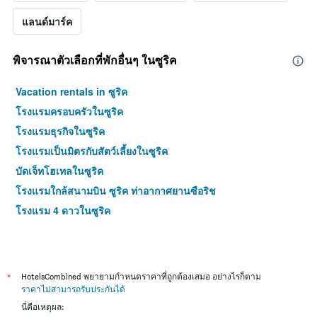
ใน
เฉลี่ย
ช่วง
ของ
แลนด์มาร์ค
3
ห้อง
วัน
พัก
ที่
พิจารณาตัวเลือกที่พักอื่นๆ ในซูริค
ผ่าน
มา
Vacation rentals in ซูริค
โรงแรมครอบครัวในซูริค
โรงแรมธุรกิจในซูริค
โรงแรมเป็นมิตรกับสัตว์เลี้ยงในซูริค
บัดเจ็ทโฮเทลในซูริค
โรงแรมใกล้สนามบิน ซูริค ท่าอากาศยานซือริช
โรงแรม 4 ดาวในซูริค
*
HotelsCombined พยายามกำหนดราคาที่ถูกต้องเสมอ อย่างไรก็ตาม
ราคาไม่สามารถรับประกันได้
นี่คือเหตุผล: