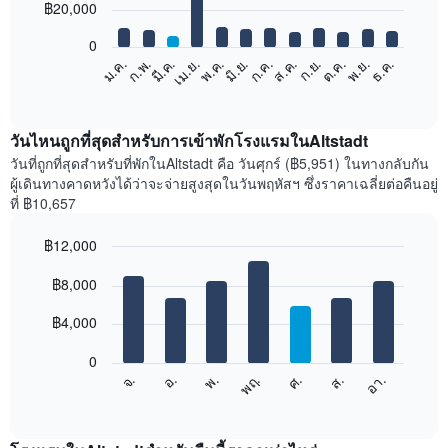
12
฿20,000
bars.
0
แผนภูมิ
ก.พ.
พ.ค.
ส.ค.
พ.ย.
มี.ค.
มิ.ย.
ก.ย.
ธ.ค.
ม.ค.
เม.ย.
ก.ค.
ต.ค.
ต่อ
End
of
ไป
interactive
นี้
chart
แสดง
วันไหนถูกที่สุดสำหรับการเข้าพักโรงแรมในAltstadt
ราคา
วันที่ถูกที่สุดสำหรับที่พักในAltstadt คือ วันศุกร์ (฿5,951) ในทางกลับกัน
เฉลี่ย
ผู้เดินทางคาดหวังได้ว่าจะจ่ายสูงสุดในวันพฤหัสฯ ซึ่งราคาเฉลี่ยต่อคืนอยู่
ของ
ที่ ฿10,657
ห้อง
พัก
฿12,000
ใน
Bar
แต่ละ
Chart
graphic.
฿8,000
chart
เดือน
with
แผนภูมิ
7
฿4,000
มี
bars.
แกน
0
X
แผนภูมิ
จ.
พฤ.
อา.
พ.
ส.
อ.
ศ.
1
ต่อ
End
แกน
of
ไป
interactive
แสดง
นี้
chart
เดือน
แสดง