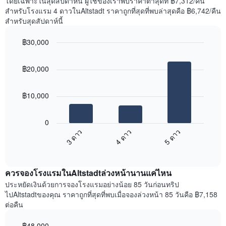
โดยเฉพาะในสุดสัปดาห์นี้ ผู้ใช้ของเราพบราคาต่ำสุดที่ ฿7,312/คืน
Y
นี้
สำหรับโรงแรม 4 ดาวในAltstadt ราคาถูกที่สุดที่พบล่าสุดคือ ฿6,742/คืน
1
ที่
สำหรับสุดสัปดาห์นี้
แกน
พบ
แแส
ใน
฿30,000
ดง
ช่วง
ราคา
Bar
Chart
3
เฉลี่ย
graphic.
chart
วัน
฿20,000
with
ของ
ที่
3
ห้อง
ผ่าน
bars.
พัก
มา
฿10,000
โดย
แผนภูมิ
รวบรวม
ต่อ
0
ตาม
ไป
4 ดาว
5 ดาว
3 ดาว
ระดับ
นี้
ดาว
End
แสดง
of
แผนภูมิ
ราคา
interactive
มี
เฉลี่ย
chart
แกน
ควรจองโรงแรมในAltstadtล่วงหน้านานแค่ไหน
ของ
X
ห้อง
ประหยัดเงินด้วยการจองโรงแรมอย่างน้อย 85 วันก่อนทริป
1
พัก
ไปAltstadtของคุณ ราคาถูกที่สุดที่พบเมื่อจองล่วงหน้า 85 วันคือ ฿7,158
แกน
ใน
ต่อคืน
แสดง
สุด
หมวด
สัปดาห์
฿48,000