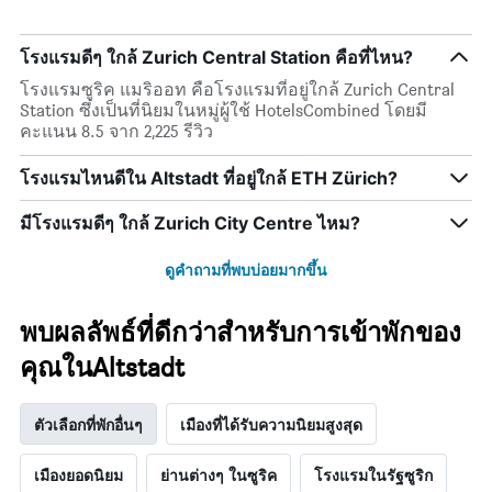
ผ่าน
โรงแรม
พัก
มา
ตาม
แผนภูมิ
โรงแรมดีๆ ใกล้ Zurich Central Station คือที่ไหน?
จำนวน
มี
ดาว
แกน
โรงแรมซูริค แมริออท คือโรงแรมที่อยู่ใกล้ Zurich Central
แผนภูมิ
X
Station ซึ่งเป็นที่นิยมในหมู่ผู้ใช้ HotelsCombined โดยมี
มี
1
คะแนน 8.5 จาก 2,225 รีวิว
แกน
แกน
Y
แสดง
โรงแรมไหนดีใน Altstadt ที่อยู่ใกล้ ETH Zürich?
1
จำนวน
แกน
วัน
มีโรงแรมดีๆ ใกล้ Zurich City Centre ไหม?
แสดง
ก่อน
ราคา
การ
เฉลี่ย
เข้า
ดูคำถามที่พบบ่อยมากขึ้น
ของ
พัก
ห้อง
แผนภูมิ
พบผลลัพธ์ที่ดีกว่าสำหรับการเข้าพักของ
พัก
มี
ใน
แกน
คุณในAltstadt
ช่วง
Y
สุด
1
สัปดาห์
แกน
ตัวเลือกที่พักอื่นๆ
เมืองที่ได้รับความนิยมสูงสุด
นี้
แแส
ที่
ดง
เมืองยอดนิยม
ย่านต่างๆ ในซูริค
โรงแรมในรัฐซูริก
พบ
ราคา