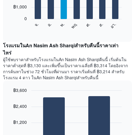
มี
7
฿1,000
แกน
bars.
X
1
0
แผนภูมิ
แกน
ศ.
พฤ.
พ.
อ.
จ.
อา.
ส.
ต่อ
End
แสดง
of
ไป
เดือน
interactive
นี้
chart
แผนภูมิ
แสดง
โรงแรมในAn Nasim Ash Sharqiสำหรับคืนนี้ราคาเท่า
มี
ราคา
ไหร่
แกน
เฉลี่ย
Y
ผู้ใช้พบราคาสำหรับโรงแรมในAn Nasim Ash Sharqiคืนนี้ เริ่มต้นใน
ของ
1
ราคาต่ำสุดที่ ฿3,130 และเพิ่มขึ้นเป็นราคาเฉลี่ยที่ ฿3,314 โดยอิงจาก
ห้อง
แกน
การค้นหาในช่วง 72 ชั่วโมงที่ผ่านมา ราคาเริ่มต้นที่ ฿3,214 สำหรับ
พัก
แแส
โรงแรม 4 ดาว ในAn Nasim Ash Sharqiสำหรับคืนนี้
ใน
ดง
แต่ละ
ราคา
฿3,600
วัน
เฉลี่ย
ของ
Bar
Chart
ของ
สัปดาห์
graphic.
chart
ห้อง
฿2,400
with
แผนภูมิ
พัก
2
มี
bars.
แกน
฿1,200
X
แผนภูมิ
1
ต่อ