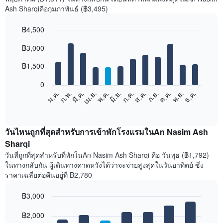
Ash Sharqiคือกุมภาพันธ์ (฿3,495)
฿4,500
Bar
Chart
฿3,000
graphic.
chart
with
12
฿1,500
bars.
0
แผนภูมิ
ม.ค.
ก.พ.
มี.ค.
เม.ย.
พ.ค.
มิ.ย.
ก.ค.
ส.ค.
ก.ย.
ต.ค.
พ.ย.
ธ.ค.
ต่อ
End
of
ไป
interactive
นี้
chart
แสดง
วันไหนถูกที่สุดสำหรับการเข้าพักโรงแรมในAn Nasim Ash
ราคา
Sharqi
เฉลี่ย
วันที่ถูกที่สุดสำหรับที่พักในAn Nasim Ash Sharqi คือ วันพุธ (฿1,792)
ของ
ในทางกลับกัน ผู้เดินทางคาดหวังได้ว่าจะจ่ายสูงสุดในวันอาทิตย์ ซึ่ง
ห้อง
ราคาเฉลี่ยต่อคืนอยู่ที่ ฿2,780
พัก
ใน
฿3,000
แต่ละ
เดือน
Bar
Chart
graphic.
฿2,000
แผนภูมิ
chart
with