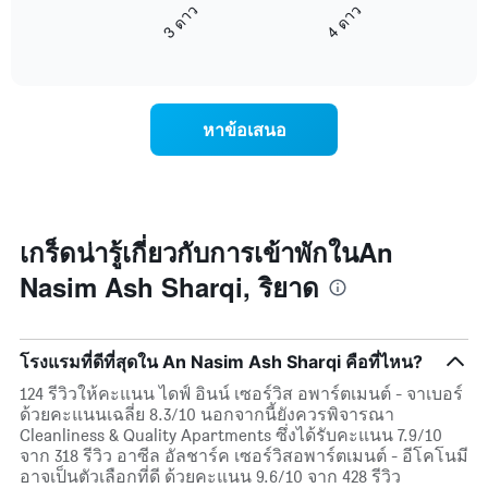
ดาว
3 ดาว
4 ดาว
นี้
แผนภูมิ
End
แสดง
มี
of
ราคา
interactive
แกน
เฉลี่ย
chart
X
ของ
1
ห้อง
หาข้อเสนอ
แกน
พัก
แสดง
ใน
หมวด
สุด
หมู่
สัปดาห์
โรงแรม
นี้
ตาม
ที่
เกร็ดน่ารู้เกี่ยวกับการเข้าพักในAn
จำนวน
พบ
ดาว
Nasim Ash Sharqi, ริยาด
ใน
แผนภูมิ
ช่วง
มี
3
แกน
วัน
Y
โรงแรมที่ดีที่สุดใน An Nasim Ash Sharqi คือที่ไหน?
ที่
1
ผ่าน
124 รีวิวให้คะแนน ไดฟ์ อินน์ เซอร์วิส อพาร์ตเมนต์ - จาเบอร์
แกน
มา
ด้วยคะแนนเฉลี่ย 8.3/10 นอกจากนี้ยังควรพิจารณา
แสดง
โดย
Cleanliness & Quality Apartments ซึ่งได้รับคะแนน 7.9/10
ราคา
รวบรวม
จาก 318 รีวิว อาซีล อัลชาร์ค เซอร์วิสอพาร์ตเมนต์ - อีโคโนมี
เฉลี่ย
ตาม
อาจเป็นตัวเลือกที่ดี ด้วยคะแนน 9.6/10 จาก 428 รีวิว
ของ