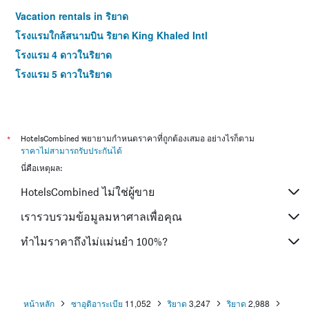
ของ
Vacation rentals in ริยาด
ห้อง
พัก
โรงแรมใกล้สนามบิน ริยาด King Khaled Intl
ใน
โรงแรม 4 ดาวในริยาด
ช่วง
สุด
โรงแรม 5 ดาวในริยาด
สัปดาห์
นี้
ที่
พบ
ใน
*
HotelsCombined พยายามกำหนดราคาที่ถูกต้องเสมอ อย่างไรก็ตาม
ช่วง
ราคาไม่สามารถรับประกันได้
3
นี่คือเหตุผล:
วัน
ที่
HotelsCombined ไม่ใช่ผู้ขาย
ผ่าน
เรารวบรวมข้อมูลมหาศาลเพื่อคุณ
มา
ทำไมราคาถึงไม่แม่นยำ 100%?
หน้าหลัก
ซาอุดิอาระเบีย
11,052
ริยาด
3,247
ริยาด
2,988