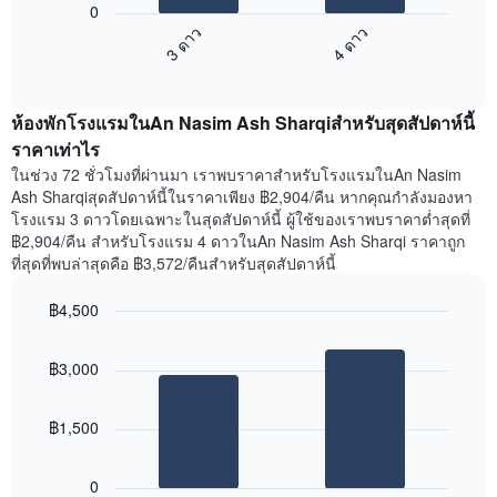
แกน
0
ไป
แสดง
3 ดาว
4 ดาว
นี้
วัน
End
แสดง
ของ
of
ราคา
interactive
สัปดาห์
เฉลี่ย
chart
แผนภูมิ
ห้องพักโรงแรมในAn Nasim Ash Sharqiสำหรับสุดสัปดาห์นี้
ของ
มี
ห้อง
ราคาเท่าไร
แกน
พัก
Y
ในช่วง 72 ชั่วโมงที่ผ่านมา เราพบราคาสำหรับโรงแรมในAn Nasim
คืน
1
Ash Sharqiสุดสัปดาห์นี้ในราคาเพียง ฿2,904/คืน หากคุณกำลังมองหา
นี้
แกน
โรงแรม 3 ดาวโดยเฉพาะในสุดสัปดาห์นี้ ผู้ใช้ของเราพบราคาต่ำสุดที่
ที่
แแส
฿2,904/คืน สำหรับโรงแรม 4 ดาวในAn Nasim Ash Sharqi ราคาถูก
พบ
ดง
ที่สุดที่พบล่าสุดคือ ฿3,572/คืนสำหรับสุดสัปดาห์นี้
ใน
ราคา
ช่วง
เฉลี่ย
฿4,500
3
ของ
วัน
Bar
Chart
ห้อง
graphic.
chart
ที่
พัก
฿3,000
with
ผ่าน
2
มา
bars.
โดย
฿1,500
รวบรวม
แผนภูมิ
ตาม
ต่อ
ระดับ
0
ไป