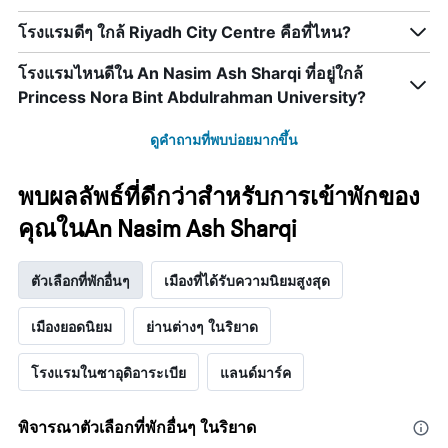
ระดับ
ห้อง
ดาว
พัก
โรงแรมดีๆ ใกล้ Riyadh City Centre คือที่ไหน?
แผนภูมิ
คืน
มี
นี้
โรงแรมไหนดีใน An Nasim Ash Sharqi ที่อยู่ใกล้
แกน
ซึ่ง
Princess Nora Bint Abdulrahman University?
X
พบใน
1
3
แกน
ดูคำถามที่พบบ่อยมากขึ้น
วัน
แสดง
ที่
หมวด
ผ่าน
พบผลลัพธ์ที่ดีกว่าสำหรับการเข้าพักของ
หมู่
มา
โรงแรม
คุณในAn Nasim Ash Sharqi
ตาม
จำนวน
ดาว
ตัวเลือกที่พักอื่นๆ
เมืองที่ได้รับความนิยมสูงสุด
แผนภูมิ
มี
เมืองยอดนิยม
ย่านต่างๆ ในริยาด
แกน
Y
1
โรงแรมในซาอุดิอาระเบีย
แลนด์มาร์ค
แกน
แสดง
ราคา
พิจารณาตัวเลือกที่พักอื่นๆ ในริยาด
เฉลี่ย