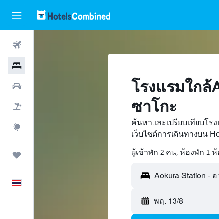
ตั๋วเครื่องบิน
โรงแรม
โรงแรมใกล้A
รถเช่า
ซาโกะ
เที่ยวบิน+โรงแรม
ค้นหาและเปรียบเทียบโรงแ
สำรวจ
เว็บไซต์การเดินทางบน H
ผู้เข้าพัก 2 คน, ห้องพัก 1 ห
ทริป
ภาษาไทย
พฤ. 13/8