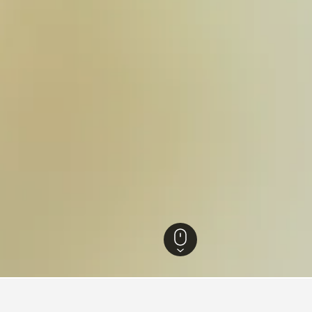
,850
อาซาโกะ
50
Aokura Station