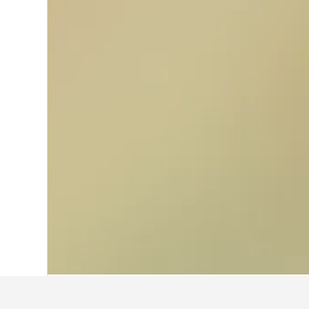
หน้าหลัก
ญี่ปุ่น
95,494
จังหวัดเฮียวโงะ
1