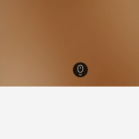
15,280
กรุงเทพมหานคร
8,597
สุขุมวิท
คลองเตย
สถานีอโศก
ีอโศกดี?