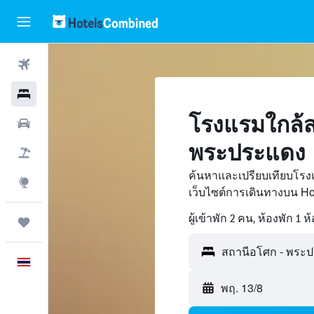
ตั๋วเครื่องบิน
โรงแรม
โรงแรมใกล้ส
รถเช่า
พระประแดง
เที่ยวบิน+โรงแรม
ค้นหาและเปรียบเทียบโรง
สำรวจ
เว็บไซต์การเดินทางบน H
ผู้เข้าพัก 2 คน, ห้องพัก 1 ห
ทริป
ภาษาไทย
พฤ. 13/8