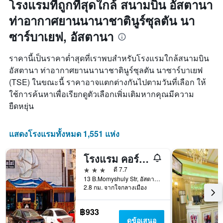
พัก
โรงแรมที่ถูกที่สุดใกล้ สนามบิน อัสตานา
ท่าอากาศยานนานาชาตินูร์ซุลตัน นา
ซาร์บาเยฟ, อัสตานา
ราคานี้เป็นราคาต่ำสุดที่เราพบสำหรับโรงแรมใกล้สนามบิน
อัสตานา ท่าอากาศยานนานาชาตินูร์ซุลตัน นาซาร์บาเยฟ
(TSE) ในขณะนี้ ราคาอาจแตกต่างกันไปตามวันที่เลือก ให้
ใช้การค้นหาเพื่อเรียกดูตัวเลือกเพิ่มเติมหากคุณมีความ
ยืดหยุ่น
แสดงโรงแรมทั้งหมด 1,551 แห่ง
โรงแรม คอร์ซาร์
3 ดาว
ดี 7.7
13 B.Momyshuly Str, อัสตานา, คาซัคสถาน
2.8 กม. จากใจกลางเมือง
฿933
ดูข้อเสนอ