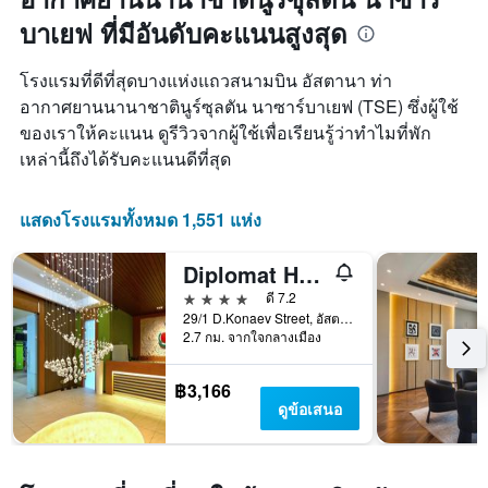
ห้อง
สัปดาห์
พัก
บาเยฟ ที่มีอันดับคะแนนสูงสุด
แผนภูมิ
มี
แกน
โรงแรมที่ดีที่สุดบางแห่งแถวสนามบิน อัสตานา ท่า
X
อากาศยานนานาชาตินูร์ซุลตัน นาซาร์บาเยฟ (TSE) ซึ่งผู้ใช้
1
ของเราให้คะแนน ดูรีวิวจากผู้ใช้เพื่อเรียนรู้ว่าทำไมที่พัก
แกน
เหล่านี้ถึงได้รับคะแนนดีที่สุด
แสดง
วัน
ของ
แสดงโรงแรมทั้งหมด 1,551 แห่ง
สัปดาห์
แผนภูมิ
มี
Diplomat Hotel & Business Center
แกน
4 ดาว
ดี 7.2
Y
29/1 D.Konaev Street, อัสตานา, คาซัคสถาน
1
2.7 กม. จากใจกลางเมือง
แกน
แแส
ดง
฿3,166
ราคา
ดูข้อเสนอ
เฉลี่ย
ของ
ห้อง