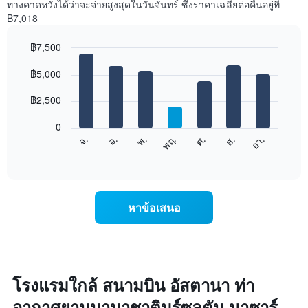
ทางคาดหวังได้ว่าจะจ่ายสูงสุดในวันจันทร์ ซึ่งราคาเฉลี่ยต่อคืนอยู่ที่
พัก
฿7,018
ใน
แต่ละ
฿7,500
เดือน
แผนภูมิ
Bar
Chart
มี
graphic.
฿5,000
chart
with
แกน
7
X
฿2,500
bars.
1
แกน
0
แผนภูมิ
แสดง
ศ.
พฤ.
พ.
อ.
จ.
อา.
ส.
ต่อ
End
เดือน
of
ไป
แผนภูมิ
interactive
นี้
chart
มี
แสดง
แกน
ราคา
Y
หาข้อเสนอ
เฉลี่ย
1
ของ
แกน
ห้อง
แแส
พัก
ดง
ใน
ราคา
แต่ละ
โรงแรมใกล้ สนามบิน อัสตานา ท่า
เฉลี่ย
วัน
ของ
อากาศยานนานาชาตินูร์ซุลตัน นาซาร์
ของ