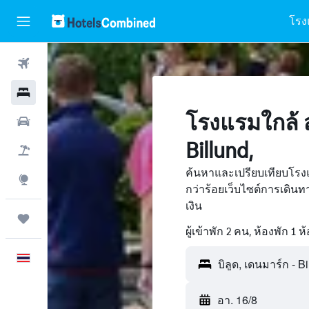
โรง
ตั๋วเครื่องบิน
โรงแรม
โรงแรมใกล้ 
รถเช่า
Billund,
เที่ยวบิน+โรงแรม
ค้นหาและเปรียบเทียบโรงแ
สำรวจ
กว่าร้อยเว็บไซต์การเดิ
เงิน
ทริป
ผู้เข้าพัก 2 คน, ห้องพัก 1 ห
ภาษาไทย
อา. 16/8