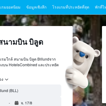
แรมยอดนิยม
ข้อมูลเชิงลึก
โรงแรมที่ประหยัดที่สุด
พักที่ไ
สนามบิน บิลูด
รมใกล้ สนามบิน บิลูด Billundจาก
นทางบน HotelsCombined และประหยัด
้อง
-
จ. 17/8