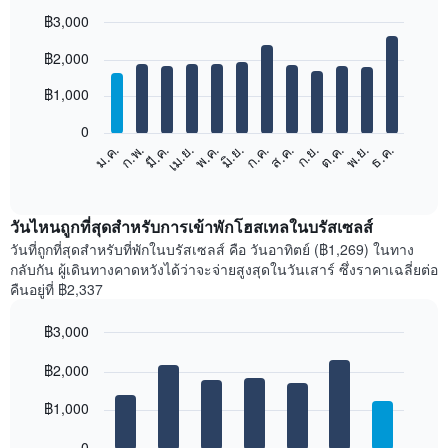
฿3,000
Bar
Chart
฿2,000
graphic.
chart
with
12
฿1,000
bars.
0
แผนภูมิ
ม.ค.
ก.พ.
มี.ค.
เม.ย.
พ.ค.
มิ.ย.
ก.ค.
ส.ค.
ก.ย.
ต.ค.
พ.ย.
ธ.ค.
ต่อ
End
of
ไป
interactive
นี้
chart
แสดง
วันไหนถูกที่สุดสำหรับการเข้าพักโฮสเทลในบรัสเซลส์
ราคา
วันที่ถูกที่สุดสำหรับที่พักในบรัสเซลส์ คือ วันอาทิตย์ (฿1,269) ในทาง
เฉลี่ย
กลับกัน ผู้เดินทางคาดหวังได้ว่าจะจ่ายสูงสุดในวันเสาร์ ซึ่งราคาเฉลี่ยต่อ
ของ
คืนอยู่ที่ ฿2,337
ห้อง
พัก
฿3,000
ใน
Bar
แต่ละ
Chart
graphic.
฿2,000
chart
เดือน
with
แผนภูมิ
7
฿1,000
มี
bars.
แกน
0