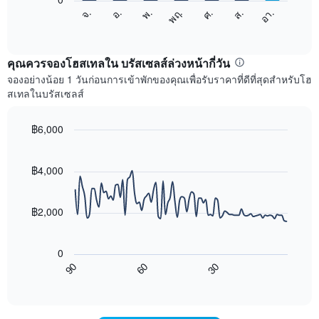
X
แผนภูมิ
ศ.
พฤ.
พ.
อ.
จ.
อา.
ส.
1
ต่อ
End
แกน
of
ไป
interactive
แสดง
นี้
chart
เดือน
แสดง
คุณควรจองโฮสเทลใน บรัสเซลส์ล่วงหน้ากี่วัน
แผนภูมิ
ราคา
จองอย่างน้อย 1 วันก่อนการเข้าพักของคุณเพื่อรับราคาที่ดีที่สุดสำหรับโฮ
มี
เฉลี่ย
สเทลในบรัสเซลส์
แกน
ของ
Y
ห้อง
1
พัก
฿6,000
แกน
ใน
Line
Chart
แแส
แต่ละ
graphic.
chart
ดง
with
วัน
฿4,000
ราคา
90
ของ
data
เฉลี่ย
สัปดาห์
points.
ของ
แผนภูมิ
฿2,000
ห้อง
มี
แผนภูมิ
พัก
แกน
ต่อ
X
0
ไป
1
90
60
30
นี้
End
แกน
of
แสดง
แสดง
interactive
การ
chart
วัน
เปลี่ยนแปลง
ของ