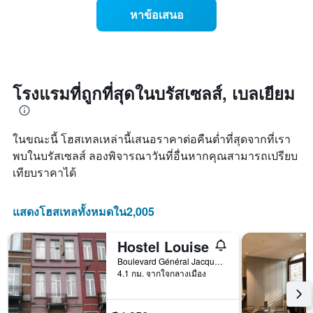
ของ
สัปดาห์
หาข้อเสนอ
ราคา
แผนภูมิ
ห้อง
มี
พัก
แกน
เมื่อ
Y
ใกล้
1
ถึง
โรงแรมที่ถูกที่สุดในบรัสเซลส์, เบลเยียม
แกน
วัน
แแส
ที่
ดง
เข้า
ราคา
ในขณะนี้ โฮสเทลเหล่านี้เสนอราคาต่อคืนต่ำที่สุดจากที่เรา
พัก
เฉลี่ย
แผนภูมิ
พบในบรัสเซลส์ ลองพิจารณาวันที่อื่นหากคุณสามารถเปรียบ
ของ
มี
เทียบราคาได้
ห้อง
แกน
พัก
X
1
แสดงโฮสเทลทั้งหมดใน2,005
แกน
แสดง
Hostel Louise
จำนวน
วัน
Boulevard Général Jacques 82, บรัสเซลส์, เบลเยียม
ก่อน
4.1 กม. จากใจกลางเมือง
การ
เข้า
พัก