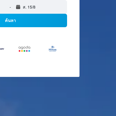
-
ส. 15/8
ค้นหา