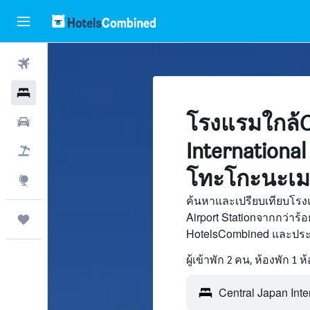
ตั๋วเครื่องบิน
โรงแรม
โรงแรมใกล้C
รถเช่า
International
เที่ยวบิน+โรงแรม
โทะโกะนะเม
สำรวจ
ค้นหาและเปรียบเทียบโรงแ
Airport Stationจากกว่าร้
ทริป
HotelsCombined และประห
ผู้เข้าพัก 2 คน, ห้องพัก 1 ห