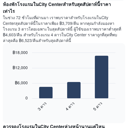
สัปดาห์
ห้องพักโรงแรมในCity Centerสำหรับสุดสัปดาห์นี้ราคา
ของ
แผนภูมิ
ห้อง
เท่าไร
มี
พัก
ในช่วง 72 ชั่วโมงที่ผ่านมา เราพบราคาสำหรับโรงแรมในCity
แกน
คืน
Centerสุดสัปดาห์นี้ในราคาเพียง ฿3,709/คืน หากคุณกำลังมองหา
Y
นี้
โรงแรม 3 ดาวโดยเฉพาะในสุดสัปดาห์นี้ ผู้ใช้ของเราพบราคาต่ำสุดที่
1
ที่
฿4,603/คืน สำหรับโรงแรม 4 ดาวในCity Center ราคาถูกที่สุดที่พบ
แกน
พบ
แแส
ล่าสุดคือ ฿6,523/คืนสำหรับสุดสัปดาห์นี้
ใน
ดง
ช่วง
ราคา
฿18,000
3
เฉลี่ย
วัน
Bar
Chart
ของ
graphic.
chart
ที่
ห้อง
฿12,000
with
ผ่าน
พัก
3
มา
bars.
โดย
฿6,000
รวบรวม
แผนภูมิ
ตาม
ต่อ
ระดับ
0
ไป
ดาว
4 ดาว
5 ดาว
3 ดาว
นี้
แผนภูมิ
End
แสดง
มี
of
ราคา
interactive
แกน
เฉลี่ย
chart
X
ควรจองโรงแรมในCity Centerล่วงหน้านานแค่ไหน
ของ