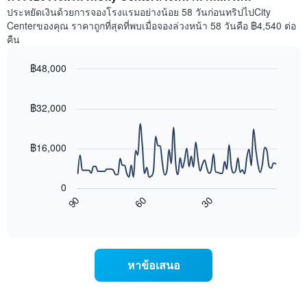
1
ห้อง
ประหยัดเงินด้วยการจองโรงแรมอย่างน้อย 58 วันก่อนทริปไปCity
แกน
พัก
Centerของคุณ ราคาถูกที่สุดที่พบเมื่อจองล่วงหน้า 58 วันคือ ฿4,540 ต่อ
แสดง
ใน
คืน
หมวด
สุด
หมู่
สัปดาห์
โรงแรม
฿48,000
นี้
ตาม
Line
Chart
ที่
จำนวน
graphic.
chart
พบ
with
ดาว
฿32,000
ใน
90
แผนภูมิ
ช่วง
data
มี
points.
3
แกน
฿16,000
วัน
Y
ที่
แผนภูมิ
1
ผ่าน
ต่อ
แกน
0
มา
ไป
แสดง
90
60
30
โดย
นี้
End
ราคา
of
รวบรวม
แสดง
เฉลี่ย
interactive
ตาม
การ
chart
ของ
ระดับ
เปลี่ยนแปลง
ห้อง
ดาว
ของ
พัก
หาข้อเสนอ
แผนภูมิ
ราคา
คืน
มี
ห้อง
นี้
แกน
พัก
ซึ่ง