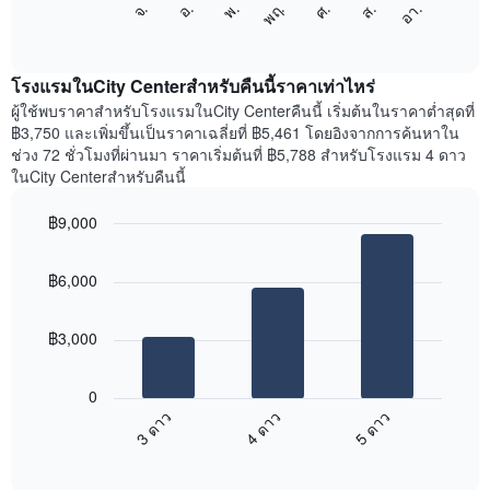
จ.
พฤ.
อา.
พ.
ส.
อ.
ศ.
1
ต่อ
End
แกน
of
ไป
interactive
แสดง
นี้
chart
เดือน
แสดง
โรงแรมในCity Centerสำหรับคืนนี้ราคาเท่าไหร่
แผนภูมิ
ราคา
ผู้ใช้พบราคาสำหรับโรงแรมในCity Centerคืนนี้ เริ่มต้นในราคาต่ำสุดที่
มี
เฉลี่ย
฿3,750 และเพิ่มขึ้นเป็นราคาเฉลี่ยที่ ฿5,461 โดยอิงจากการค้นหาใน
แกน
ของ
ช่วง 72 ชั่วโมงที่ผ่านมา ราคาเริ่มต้นที่ ฿5,788 สำหรับโรงแรม 4 ดาว
Y
ห้อง
ในCity Centerสำหรับคืนนี้
1
พัก
แกน
ใน
แแส
฿9,000
แต่ละ
ดง
Bar
วัน
Chart
ราคา
graphic.
chart
ของ
฿6,000
with
เฉลี่ย
สัปดาห์
3
ของ
แผนภูมิ
bars.
ห้อง
มี
฿3,000
พัก
แกน
แผนภูมิ
X
ต่อ
1
0
ไป
แกน
3 ดาว
4 ดาว
5 ดาว
นี้
แสดง
End
แสดง
วัน
of
ราคา
interactive
ของ
เฉลี่ย
chart