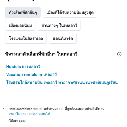
สุด
1
สัปดาห์
แกน
ตัวเลือกที่พักอื่นๆ
เมืองที่ได้รับความนิยมสูงสุด
นี้
แแส
ที่
ดง
พบ
ราคา
เมืองยอดนิยม
ย่านต่างๆ ในเทลอาวี
ใน
เฉลี่ย
ช่วง
ของ
โรงแรมในอิสราเอล
แลนด์มาร์ค
3
ห้อง
วัน
พัก
ที่
พิจารณาตัวเลือกที่พักอื่นๆ ในเทลอาวี
ผ่าน
มา
Hostels in เทลอาวี
Vacation rentals in เทลอาวี
โรงแรมใกล้สนามบิน เทลอาวี ท่าอากาศยานนานาชาติเบนกูเรียน
*
HotelsCombined พยายามกำหนดราคาที่ถูกต้องเสมอ อย่างไรก็ตาม
ราคาไม่สามารถรับประกันได้
นี่คือเหตุผล: