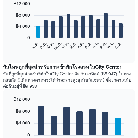
฿12,000
Bar
Chart
฿8,000
graphic.
chart
with
12
฿4,000
bars.
0
แผนภูมิ
ก.พ.
พ.ค.
ส.ค.
พ.ย.
มี.ค.
มิ.ย.
ก.ย.
ธ.ค.
ม.ค.
เม.ย.
ก.ค.
ต.ค.
ต่อ
End
of
ไป
interactive
นี้
chart
แสดง
วันไหนถูกที่สุดสำหรับการเข้าพักโรงแรมในCity Center
ราคา
วันที่ถูกที่สุดสำหรับที่พักในCity Center คือ วันอาทิตย์ (฿5,947) ในทาง
เฉลี่ย
กลับกัน ผู้เดินทางคาดหวังได้ว่าจะจ่ายสูงสุดในวันจันทร์ ซึ่งราคาเฉลี่ย
ของ
ต่อคืนอยู่ที่ ฿9,938
ห้อง
พัก
฿12,000
ใน
Bar
แต่ละ
Chart
graphic.
฿8,000
chart
เดือน
with
แผนภูมิ
7
฿4,000
มี
bars.
แกน
0
X
แผนภูมิ