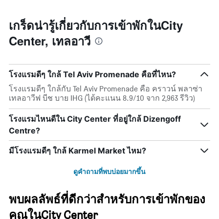
X
เมื่อ
พบใน
1
ใกล้
3
แกน
ถึง
เกร็ดน่ารู้เกี่ยวกับการเข้าพักในCity
วัน
แสดง
วัน
ที่
Center, เทลอาวี
หมวด
ที่
ผ่าน
หมู่
เข้า
มา
โรงแรม
พัก
ตาม
แผนภูมิ
โรงแรมดีๆ ใกล้ Tel Aviv Promenade คือที่ไหน?
จำนวน
มี
ดาว
แกน
โรงแรมดีๆ ใกล้กับ Tel Aviv Promenade คือ คราวน์ พลาซ่า
แผนภูมิ
X
เทลอาวีฟ บีช บาย IHG (ได้คะแนน 8.9/10 จาก 2,963 รีวิว)
มี
1
แกน
แกน
โรงแรมไหนดีใน City Center ที่อยู่ใกล้ Dizengoff
Y
แสดง
Centre?
1
จำนวน
แกน
วัน
แสดง
ก่อน
มีโรงแรมดีๆ ใกล้ Karmel Market ไหม?
ราคา
การ
เฉลี่ย
เข้า
ดูคำถามที่พบบ่อยมากขึ้น
ของ
พัก
ห้อง
แผนภูมิ
พัก
มี
พบผลลัพธ์ที่ดีกว่าสำหรับการเข้าพักของ
ใน
แกน
คุณในCity Center
ช่วง
Y