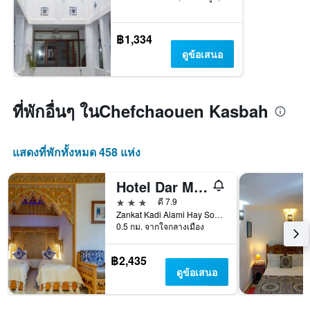
฿1,334
ดูข้อเสนอ
ที่พักอื่นๆ ในChefchaouen Kasbah
แสดงที่พักทั้งหมด 458 แห่ง
Hotel Dar Mounir
3 ดาว
ดี 7.9
Zankat Kadi Alami Hay Souika, เชฟชาอูน, โมร็อกโก
0.5 กม. จากใจกลางเมือง
฿2,435
ดูข้อเสนอ