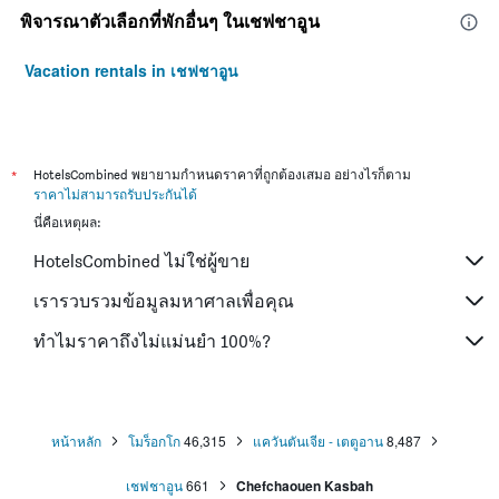
พิจารณาตัวเลือกที่พักอื่นๆ ในเชฟชาอูน
Vacation rentals in เชฟชาอูน
*
HotelsCombined พยายามกำหนดราคาที่ถูกต้องเสมอ อย่างไรก็ตาม
ราคาไม่สามารถรับประกันได้
นี่คือเหตุผล:
HotelsCombined ไม่ใช่ผู้ขาย
เรารวบรวมข้อมูลมหาศาลเพื่อคุณ
ทำไมราคาถึงไม่แม่นยำ 100%?
หน้าหลัก
โมร็อกโก
46,315
แควันตันเจีย - เตตูอาน
8,487
เชฟชาอูน
661
Chefchaouen Kasbah