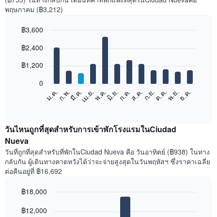
พฤษภาคม (฿3,212)
฿3,600
Bar
Chart
฿2,400
graphic.
chart
with
12
฿1,200
bars.
0
แผนภูมิ
ม.ค.
ก.พ.
มี.ค.
เม.ย.
พ.ค.
มิ.ย.
ก.ค.
ส.ค.
ก.ย.
ต.ค.
พ.ย.
ธ.ค.
ต่อ
End
of
ไป
interactive
นี้
chart
แสดง
วันไหนถูกที่สุดสำหรับการเข้าพักโรงแรมในCiudad
ราคา
Nueva
เฉลี่ย
วันที่ถูกที่สุดสำหรับที่พักในCiudad Nueva คือ วันอาทิตย์ (฿938) ในทาง
ของ
กลับกัน ผู้เดินทางคาดหวังได้ว่าจะจ่ายสูงสุดในวันพฤหัสฯ ซึ่งราคาเฉลี่ย
ห้อง
ต่อคืนอยู่ที่ ฿16,692
พัก
ใน
฿18,000
แต่ละ
เดือน
Bar
Chart
graphic.
฿12,000
แผนภูมิ
chart