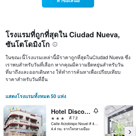
หาข้อเสนอ
ดาว
ราคา
พัก
แผนภูมิ
ห้อง
คืน
มี
พัก
นี้
แกน
เมื่อ
ซึ่ง
X
ใกล้
พบใน
1
ถึง
3
โรงแรมที่ถูกที่สุดใน Ciudad Nueva,
แกน
วัน
วัน
แสดง
ซันโตโดมิงโก
ที่
ที่
หมวด
เข้า
ผ่าน
หมู่
พัก
มา
ในขณะนี้โรงแรมเหล่านี้มีราคาถูกที่สุดในCiudad Nueva ซึ่ง
โรงแรม
แผนภูมิ
ตาม
เราพบสำหรับวันที่เลือก หากคุณมีความยืดหยุ่นสำหรับวัน
มี
จำนวน
ที่มาถึงและออกเดินทาง ให้ทำการค้นหาเพื่อเปรียบเทียบ
แกน
ดาว
X
ราคาสำหรับวันที่อื่น
แผนภูมิ
1
มี
แกน
แกน
แสดง
แสดงโรงแรมทั้งหมด 50 แห่ง
Y
จำนวน
1
วัน
แกน
Hotel Discovery
ก่อน
แสดง
การ
3 ดาว
ดี 7.2
ราคา
เข้า
Calle Arzobispo Nouel # 402 Zona Colonia, ซันโตโดมิงโก, สาธารณรัฐโดมินิกัน
เฉลี่ย
4.4 กม. จากใจกลางเมือง
พัก
ของ
แผนภูมิ