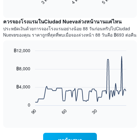
แผนภูมิ
End
แสดง
มี
of
ราคา
interactive
แกน
เฉลี่ย
chart
X
ควรจองโรงแรมในCiudad Nuevaล่วงหน้านานแค่ไหน
ของ
1
ห้อง
ประหยัดเงินด้วยการจองโรงแรมอย่างน้อย 88 วันก่อนทริปไปCiudad
แกน
พัก
Nuevaของคุณ ราคาถูกที่สุดที่พบเมื่อจองล่วงหน้า 88 วันคือ ฿693 ต่อคืน
แสดง
ใน
หมวด
สุด
หมู่
฿12,000
สัปดาห์
โรงแรม
นี้
Line
Chart
ตาม
graphic.
chart
ที่
จำนวน
with
฿8,000
พบ
ดาว
90
ใน
แผนภูมิ
data
ช่วง
points.
มี
฿4,000
3
แกน
วัน
แผนภูมิ
Y
ที่
ต่อ
1
ผ่าน
0
ไป
แกน
มา
90
60
30
นี้
แสดง
End
โดย
of
แสดง
ราคา
interactive
รวบรวม
การ
เฉลี่ย
chart
ตาม
เปลี่ยนแปลง
ของ
ระดับ
ของ
ห้อง