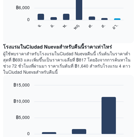
with
มี
7
฿6,000
แกน
bars.
X
1
0
แผนภูมิ
แกน
จ.
พฤ.
อา.
พ.
ส.
อ.
ศ.
ต่อ
End
แสดง
of
ไป
เดือน
interactive
นี้
chart
แผนภูมิ
แสดง
โรงแรมในCiudad Nuevaสำหรับคืนนี้ราคาเท่าไหร่
มี
ราคา
ผู้ใช้พบราคาสำหรับโรงแรมในCiudad Nuevaคืนนี้ เริ่มต้นในราคาต่ำ
แกน
เฉลี่ย
สุดที่ ฿693 และเพิ่มขึ้นเป็นราคาเฉลี่ยที่ ฿817 โดยอิงจากการค้นหาใน
Y
ของ
1
ช่วง 72 ชั่วโมงที่ผ่านมา ราคาเริ่มต้นที่ ฿1,640 สำหรับโรงแรม 4 ดาว
ห้อง
แกน
ในCiudad Nuevaสำหรับคืนนี้
พัก
แแส
ใน
ดง
฿15,000
แต่ละ
ราคา
Bar
วัน
Chart
เฉลี่ย
graphic.
chart
ของ
ของ
฿10,000
with
สัปดาห์
ห้อง
3
แผนภูมิ
bars.
พัก
มี
฿5,000
แกน
แผนภูมิ
X
ต่อ
1
0
ไป