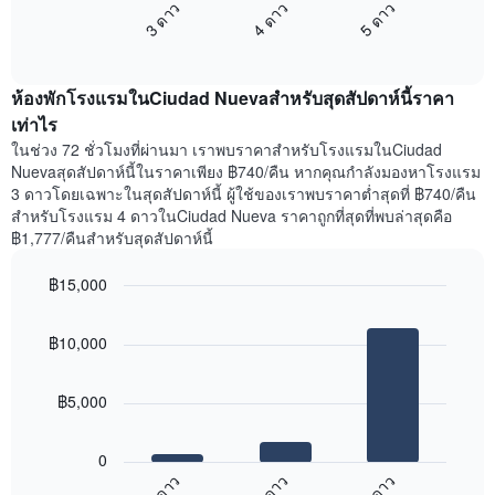
แกน
4 ดาว
5 ดาว
3 ดาว
นี้
แสดง
End
แสดง
วัน
of
ราคา
interactive
ของ
เฉลี่ย
chart
สัปดาห์
ห้องพักโรงแรมในCiudad Nuevaสำหรับสุดสัปดาห์นี้ราคา
ของ
แผนภูมิ
ห้อง
เท่าไร
มี
พัก
ในช่วง 72 ชั่วโมงที่ผ่านมา เราพบราคาสำหรับโรงแรมในCiudad
แกน
คืน
Nuevaสุดสัปดาห์นี้ในราคาเพียง ฿740/คืน หากคุณกำลังมองหาโรงแรม
Y
นี้
3 ดาวโดยเฉพาะในสุดสัปดาห์นี้ ผู้ใช้ของเราพบราคาต่ำสุดที่ ฿740/คืน
1
ที่
สำหรับโรงแรม 4 ดาวในCiudad Nueva ราคาถูกที่สุดที่พบล่าสุดคือ
แกน
พบ
แแส
฿1,777/คืนสำหรับสุดสัปดาห์นี้
ใน
ดง
ช่วง
ราคา
฿15,000
3
เฉลี่ย
วัน
Bar
Chart
ของ
graphic.
chart
ที่
ห้อง
฿10,000
with
ผ่าน
พัก
3
มา
bars.
โดย
฿5,000
รวบรวม
แผนภูมิ
ตาม
ต่อ
ระดับ
0
ไป
ดาว
4 ดาว
5 ดาว
3 ดาว
นี้