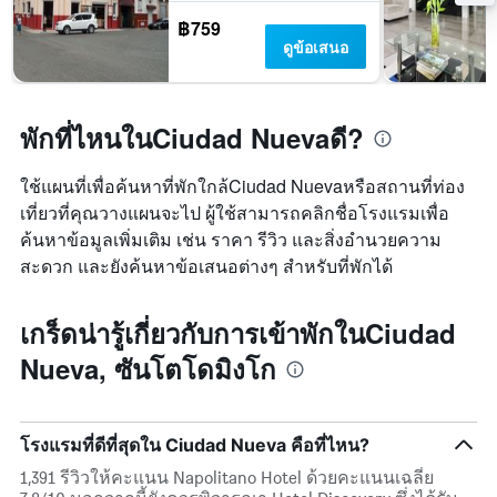
ห้อง
มี
฿759
พัก
แกน
ดูข้อเสนอ
ใน
Y
ช่วง
1
สุด
แกน
สัปดาห์
แแส
พักที่ไหนในCiudad Nuevaดี?
นี้
ดง
ที่
ราคา
พบ
ใช้แผนที่เพื่อค้นหาที่พักใกล้Ciudad Nuevaหรือสถานที่ท่อง
เฉลี่ย
ใน
ของ
เที่ยวที่คุณวางแผนจะไป ผู้ใช้สามารถคลิกชื่อโรงแรมเพื่อ
ช่วง
ห้อง
ค้นหาข้อมูลเพิ่มเติม เช่น ราคา รีวิว และสิ่งอำนวยความ
3
พัก
วัน
สะดวก และยังค้นหาข้อเสนอต่างๆ สำหรับที่พักได้
ที่
ผ่าน
เกร็ดน่ารู้เกี่ยวกับการเข้าพักในCiudad
มา
Nueva, ซันโตโดมิงโก
โรงแรมที่ดีที่สุดใน Ciudad Nueva คือที่ไหน?
1,391 รีวิวให้คะแนน Napolitano Hotel ด้วยคะแนนเฉลี่ย