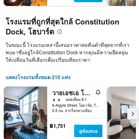
โรงแรมที่ถูกที่สุดใกล้ Constitution
Dock, โฮบาร์ต
ในขณะนี้ โรงแรมเหล่านี้เสนอราคาต่อคืนต่ำที่สุดจากที่เรา
พบมาซึ่งอยู่ใกล้Constitution Dock หากคุณมีความยืดหยุ่น
ให้เปลี่ยนวันที่เลือกเพื่อเปรียบเทียบราคา
แสดงโรงแรมทั้งหมด 210 แห่ง
วายเอชเอ โฮบาร์ต เซ็นทรัล
2 ดาว
ยอดเยี่ยม 8.1
9 Argyle Street, โฮบาร์ต, TAS, ออสเตรเลีย
0.3 กม. จากใจกลางเมือง
฿1,751
ดูข้อเสนอ