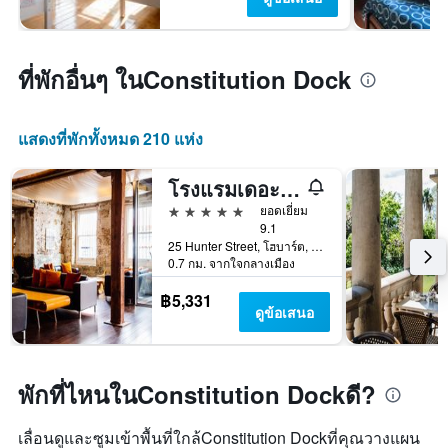
ที่พักอื่นๆ ในConstitution Dock
แสดงที่พักทั้งหมด 210 แห่ง
โรงแรมเดอะ เฮนรี่ โจนส์ อาร์ท
5 ดาว
ยอดเยี่ยม
9.1
25 Hunter Street, โฮบาร์ต, TAS, ออสเตรเลีย
0.7 กม. จากใจกลางเมือง
฿5,331
ดูข้อเสนอ
พักที่ไหนในConstitution Dockดี?
เลื่อนดูและซูมเข้าพื้นที่ใกล้Constitution Dockที่คุณวางแผน