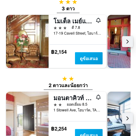
3 ดาว
3 ดาว
โมเต็ล เมย์แฟร ออนคาเวลล์
3 ดาว
ดี 7.8
17-19 Cavell Street, โฮบาร์ต, TAS, ออสเตรเลีย
฿2,154
ดูข้อเสนอ
2 ดาว
2 ดาวและน้อยกว่า
มอนตาคิวท์ บูทีค บังค์เฮาส์
2 ดาว
ยอดเยี่ยม 8.5
1 Stowell Ave, โฮบาร์ต, TAS, ออสเตรเลีย
฿2,254
ดูข้อเสนอ