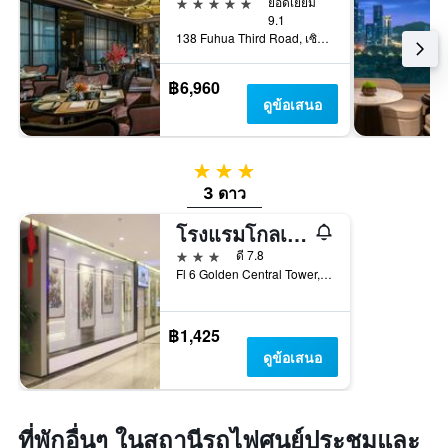
5 ดาว
ยอดเยี่ยม
9.1
138 Fuhua Third Road, เซินเจิ้น, จีน
฿6,960
ดูข้อเสนอ
3 ดาว
3 ดาว
โรงแรมโกลเด้น เซ็นทรัลเซินเจิ้น
3 ดาว
ดี 7.8
Fl 6 Golden Central Tower, เซินเจิ้น, จีน
฿1,425
ดูข้อเสนอ
ที่พักอื่นๆ ในสถานีรถไฟศูนย์ประชุมและ