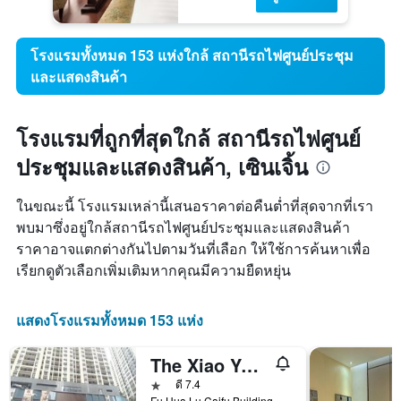
โรงแรมทั้งหมด 153 แห่งใกล้ สถานีรถไฟศูนย์ประชุม
และแสดงสินค้า
โรงแรมที่ถูกที่สุดใกล้ สถานีรถไฟศูนย์
ประชุมและแสดงสินค้า, เซินเจิ้น
ในขณะนี้ โรงแรมเหล่านี้เสนอราคาต่อคืนต่ำที่สุดจากที่เรา
พบมาซึ่งอยู่ใกล้สถานีรถไฟศูนย์ประชุมและแสดงสินค้า
ราคาอาจแตกต่างกันไปตามวันที่เลือก ให้ใช้การค้นหาเพื่อ
เรียกดูตัวเลือกเพิ่มเติมหากคุณมีความยืดหยุ่น
แสดงโรงแรมทั้งหมด 153 แห่ง
The Xiao Youzi Capsule Hostel
1 ดาว
ดี 7.4
Fu Hua Lu Caifu Building Jufuge26B, เซินเจิ้น, จีน