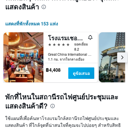
แสดงสินค้า
แสดงที่พักทั้งหมด 153 แห่ง
โรงแรมเชอราตัน เสิ่นเจิ้น ฟู้เตี้ยน
5 ดาว
ยอดเยี่ยม
8.2
Great China International Exchange Square, No.1 Fuhua Road, Shenzhen, เซินเจิ้น, จีน
1.1 กม. จากใจกลางเมือง
฿4,408
ดูข้อเสนอ
พักที่ไหนในสถานีรถไฟศูนย์ประชุมและ
แสดงสินค้าดี?
ใช้แผนที่เพื่อค้นหาโรงแรมใกล้สถานีรถไฟศูนย์ประชุมและ
แสดงสินค้า ที่ใกล้จุดที่น่าสนใจที่คุณจะไปบ่อยๆ สำหรับสิทธิ