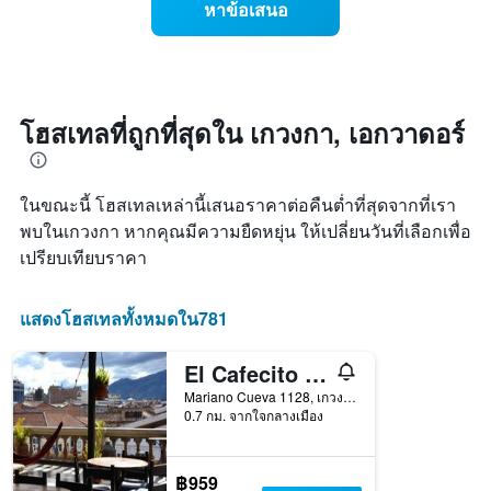
สัปดาห์
หาข้อเสนอ
ราคา
แผนภูมิ
ห้อง
มี
พัก
แกน
เมื่อ
Y
ใกล้
1
ถึง
โฮสเทลที่ถูกที่สุดใน เกวงกา, เอกวาดอร์
แกน
วัน
แแส
ที่
ดง
เข้า
ราคา
ในขณะนี้ โฮสเทลเหล่านี้เสนอราคาต่อคืนต่ำที่สุดจากที่เรา
พัก
เฉลี่ย
แผนภูมิ
พบในเกวงกา หากคุณมีความยืดหยุ่น ให้เปลี่ยนวันที่เลือกเพื่อ
ของ
มี
เปรียบเทียบราคา
ห้อง
แกน
พัก
X
1
แสดงโฮสเทลทั้งหมดใน781
แกน
แสดง
El Cafecito Hostel Cuenca
จำนวน
วัน
Mariano Cueva 1128, เกวงกา, เอกวาดอร์
ก่อน
0.7 กม. จากใจกลางเมือง
การ
เข้า
พัก
฿959