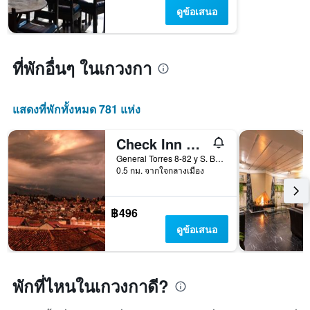
แผนภูมิ
ดูข้อเสนอ
มี
แกน
Y
1
ที่พักอื่นๆ ในเกวงกา
แกน
แแส
ดง
แสดงที่พักทั้งหมด 781 แห่ง
ราคา
เฉลี่ย
ของ
Check Inn B&B - Hostel
ห้อง
General Torres 8-82 y S. Bolivar, เกวงกา, เอกวาดอร์
พัก
0.5 กม. จากใจกลางเมือง
฿496
ดูข้อเสนอ
พักที่ไหนในเกวงกาดี?