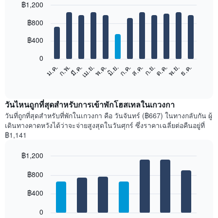
฿1,200
Bar
Chart
฿800
graphic.
chart
with
12
฿400
bars.
0
แผนภูมิ
ม.ค.
ก.พ.
มี.ค.
เม.ย.
พ.ค.
มิ.ย.
ก.ค.
ส.ค.
ก.ย.
ต.ค.
พ.ย.
ธ.ค.
ต่อ
End
of
ไป
interactive
นี้
chart
แสดง
วันไหนถูกที่สุดสำหรับการเข้าพักโฮสเทลในเกวงกา
ราคา
วันที่ถูกที่สุดสำหรับที่พักในเกวงกา คือ วันจันทร์ (฿667) ในทางกลับกัน ผู้
เฉลี่ย
เดินทางคาดหวังได้ว่าจะจ่ายสูงสุดในวันศุกร์ ซึ่งราคาเฉลี่ยต่อคืนอยู่ที่
ของ
฿1,141
ห้อง
พัก
฿1,200
ใน
Bar
แต่ละ
Chart
graphic.
฿800
chart
เดือน
with
แผนภูมิ
7
฿400
มี
bars.
แกน
0
X
แผนภูมิ