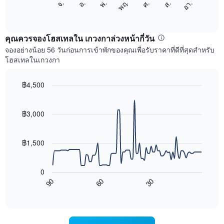
ศ.
พฤ.
พ.
อ.
จ.
อา.
ส.
1
ต่อ
End
แกน
of
ไป
interactive
แสดง
นี้
chart
เดือน
แสดง
คุณควรจองโฮสเทลใน เกวงกาล่วงหน้ากี่วัน
แผนภูมิ
ราคา
จองอย่างน้อย 56 วันก่อนการเข้าพักของคุณเพื่อรับราคาที่ดีที่สุดสำหรับ
มี
เฉลี่ย
โฮสเทลในเกวงกา
แกน
ของ
Y
ห้อง
1
พัก
฿4,500
แกน
ใน
Line
Chart
แแส
แต่ละ
graphic.
chart
ดง
with
วัน
฿3,000
ราคา
90
ของ
data
เฉลี่ย
สัปดาห์
points.
ของ
แผนภูมิ
฿1,500
ห้อง
มี
แผนภูมิ
พัก
แกน
ต่อ
X
0
ไป
1
90
60
30
นี้
End
แกน
of
แสดง
แสดง
interactive
การ
chart
วัน
เปลี่ยนแปลง
ของ
ของ